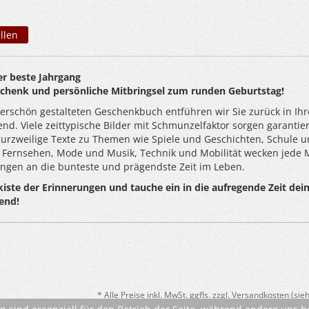
llen
er beste Jahrgang
schenk und persönliche Mitbringsel zum runden Geburtstag!
rschön gestalteten Geschenkbuch entführen wir Sie zurück in Ihr
nd. Viele zeittypische Bilder mit Schmunzelfaktor sorgen garantier
Kurzweilige Texte zu Themen wie Spiele und Geschichten, Schule 
nd Fernsehen, Mode und Musik, Technik und Mobilität wecken jede
ngen an die bunteste und prägendste Zeit im Leben.
kiste der Erinnerungen und tauche ein in die aufregende Zeit dei
end!
* Alle Preise inkl. MwSt. ggfls. zzgl. Versandkosten (si