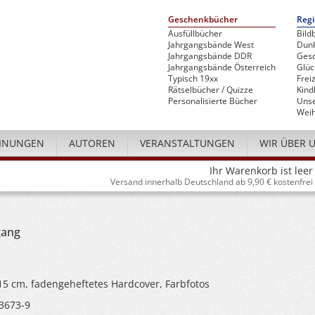
Geschenkbücher
Regi
Ausfüllbücher
Bild
Jahrgangsbände West
Dunk
Jahrgangsbände DDR
Gesc
Jahrgangsbände Österreich
Glü
Typisch 19xx
Freiz
Rätselbücher / Quizze
Kind
Personalisierte Bücher
Unse
Weih
INUNGEN
AUTOREN
VERANSTALTUNGEN
WIR ÜBER 
Ihr Warenkorb ist leer
Versand innerhalb Deutschland ab 9,90 € kostenfrei
gang
 15 cm, fadengeheftetes Hardcover, Farbfotos
3673-9