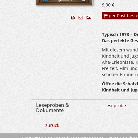
9,90 €
per Post beste
Typisch 1973 – D
Das perfekte Ge
Mit diesem wunde
Kindheit und Juge
Aha-Erlebnisse. 
Freizeit, Film u
schöner Erinneru
Öffne die Schatz
Kindheit und Jug
Leseproben &
Leseprobe
Dokumente
zurück