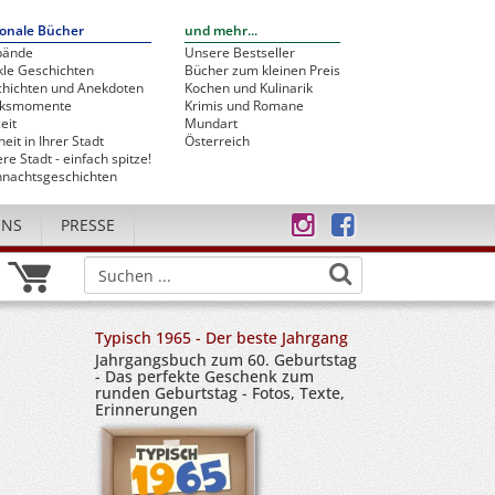
onale Bücher
und mehr...
bände
Unsere Bestseller
le Geschichten
Bücher zum kleinen Preis
hichten und Anekdoten
Kochen und Kulinarik
cksmomente
Krimis und Romane
eit
Mundart
heit in Ihrer Stadt
Österreich
re Stadt - einfach spitze!
nachtsgeschichten
UNS
PRESSE
Typisch 1965 - Der beste Jahrgang
Jahrgangsbuch zum 60. Geburtstag
- Das perfekte Geschenk zum
runden Geburtstag - Fotos, Texte,
Erinnerungen