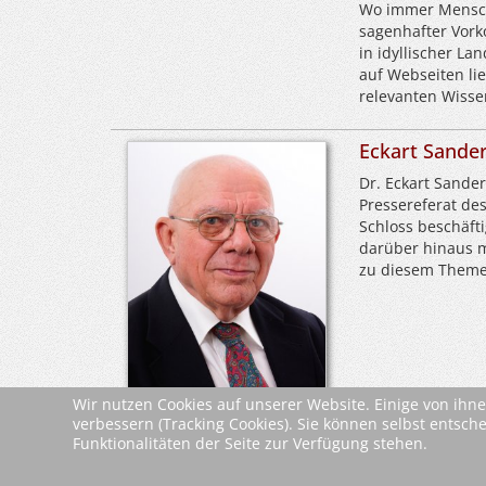
Wo immer Mensche
sagenhafter Vork
in idyllischer L
auf Webseiten li
relevanten Wisse
Eckart Sande
Dr. Eckart Sander
Pressereferat de
Schloss beschäfti
darüber hinaus m
zu diesem Themen
Wir nutzen Cookies auf unserer Website. Einige von ihne
verbessern (Tracking Cookies). Sie können selbst entsch
Leseproben &
Funktionalitäten der Seite zur Verfügung stehen.
Leseprobe
Dokumente