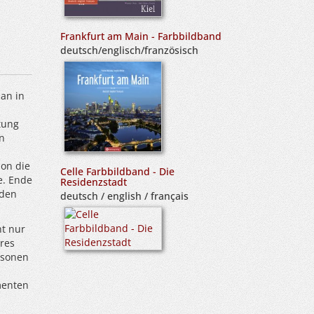
Frankfurt am Main - Farbbildband
deutsch/englisch/französisch
an in
tung
n
ion die
Celle Farbbildband - Die
e. Ende
Residenzstadt
nden
deutsch / english / français
t nur
eres
rsonen
menten