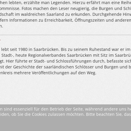
n lebten, erzählte man Legenden. Hierzu erfährt man eine Reih
ommnisse. Fotos machen den Leser neugierig, die Burgen und Sch
andschaft im waldreichen Saarland zu erkunden. Durchgehende Hin
efern Informationen zu Erreichbarkeit, Öffnungszeiten und andere
n.
r
 lebt seit 1980 in Saarbrücken. Bis zu seinem Ruhestand war er im
s Stadt-, heute Regionalverbandes Saarbrücken mit Sitz im Saarbrü
gt. Hier führte er Stadt- und Schlossführungen durch, befasste sic
it der Geschichte der saarländischen Schlösser und Burgen und 
kreis mehrere Veröffentlichungen auf den Weg.
n sind essenziell für den Betrieb der Seite, während andere uns 
eiden, ob Sie die Cookies zulassen möchten. Bitte beachten Sie, d