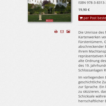
ISBN 978-3-8313-
19,90 €
per Post beste
Die Umrisse des 
Kartenwerken ver
Fürstentümern, G
abschreckender B
ihrem Machtanspr
repräsentativen 
alte Ordnung des
des 19. Jahrhund
Schlossanlagen Re
Im vorliegenden 
geschichtliche 
zur Sprache. Ein 
zu skizzieren, d
Schicksale währe
herrschaftlicher 