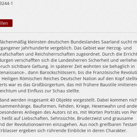
3244-1
llen
flächenmäßig kleinsten deutschen Bundeslandes Saarland sucht m
gangener Jahrhunderte vergeblich. Das Gebiet war Herzog- und
rafschaften und Reichsherrschaften zugeordnet. Durch die Errich
urgen verschafften sich die Landesherren Sicherheit und verliehe
uch sichtbare Geltung. In späterer Zeit wohnten sie behaglich in
Renaissance-, dann Barockschlössern, bis die Französische Revolut
 Heiligen Römischen Reiches Deutscher Nation auf den Kopf stellt
erts war es das Großbürgertum, das mit frühere Baustile imitiere
ichtum und Einfluss zur Schau stellte.
Band werden insgesamt 40 Objekte vorgestellt. Dabei kommen nich
Zusammenhänge, Bauformen, Fehden, Kriege, Hexenwahn und and
besonderes Anliegen des Autors ist es, mit Worten Porträts von Pe
as heißt auf Liebschaften, Sehnsüchte, Bruderzwist und grausame
nd der Revolutionswirren einzugehen. Aus noch greifbaren Testa
Erblasser ergeben sich rührende Einblicke in deren Charakter.