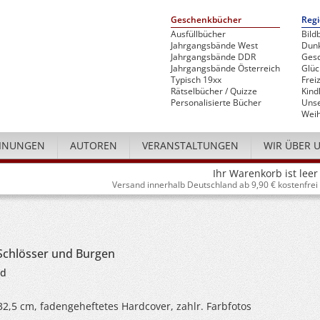
Geschenkbücher
Regi
Ausfüllbücher
Bild
Jahrgangsbände West
Dunk
Jahrgangsbände DDR
Gesc
Jahrgangsbände Österreich
Glü
Typisch 19xx
Freiz
Rätselbücher / Quizze
Kind
Personalisierte Bücher
Unse
Weih
INUNGEN
AUTOREN
VERANSTALTUNGEN
WIR ÜBER 
Ihr Warenkorb ist leer
Versand innerhalb Deutschland ab 9,90 € kostenfrei
Schlösser und Burgen
nd
 32,5 cm, fadengeheftetes Hardcover, zahlr. Farbfotos