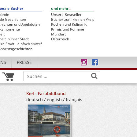
onale Bücher
und mehr...
bände
Unsere Bestseller
le Geschichten
Bücher zum kleinen Preis
hichten und Anekdoten
Kochen und Kulinarik
cksmomente
Krimis und Romane
eit
Mundart
heit in Ihrer Stadt
Österreich
re Stadt - einfach spitze!
nachtsgeschichten
UNS
PRESSE
Kiel - Farbbildband
deutsch / english / français