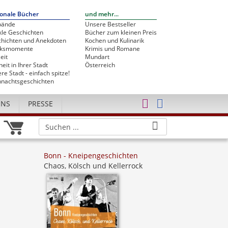
onale Bücher
und mehr...
bände
Unsere Bestseller
le Geschichten
Bücher zum kleinen Preis
hichten und Anekdoten
Kochen und Kulinarik
cksmomente
Krimis und Romane
eit
Mundart
heit in Ihrer Stadt
Österreich
re Stadt - einfach spitze!
nachtsgeschichten
UNS
PRESSE
Bonn - Kneipengeschichten
Chaos, Kölsch und Kellerrock