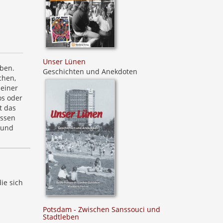
Unser Lünen
aben.
Geschichten und Anekdoten
chen,
 einer
os oder
t das
essen
 und
ie sich
Potsdam - Zwischen Sanssouci und
Stadtleben