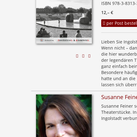
ISBN 978-3-8313-
12,– €
per Post bestel
Lieben Sie Ingol
Wenn nicht – dann
die hier wunderb
der legendären T
ganz einfach bei
Besondere häufig
hatte und an die 
lassen sich über
Susanne Fein
Susanne Feiner s
Theaterstücke. In
Ingolstadt verbun