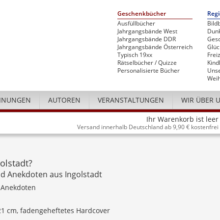
Geschenkbücher
Regi
Ausfüllbücher
Bild
Jahrgangsbände West
Dunk
Jahrgangsbände DDR
Gesc
Jahrgangsbände Österreich
Glü
Typisch 19xx
Freiz
Rätselbücher / Quizze
Kind
Personalisierte Bücher
Unse
Weih
INUNGEN
AUTOREN
VERANSTALTUNGEN
WIR ÜBER 
Ihr Warenkorb ist leer
Versand innerhalb Deutschland ab 9,90 € kostenfrei
olstadt?
d Anekdoten aus Ingolstadt
 Anekdoten
 21 cm, fadengeheftetes Hardcover