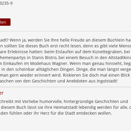
3235-9
len
stadt? Wenn ja, werden Sie Ihre helle Freude an diesem Büchlein h
 sollten Sie dieses Buch erst recht lesen, denn es gibt viele Mens
are Erlebnisse hatten: beim Eislaufen auf dem Künettegraben, bei
hemenpartys in Stanis Bistro, bei einem Besuch in den Altstadtkin
m Einkaufen im Modehaus Wagner. Wenn man genau hinsieht, lieg
 in den scheinbar alltäglichen Dingen. Dinge, die man längst verg
man gern wieder erinnert wird. Riskieren Sie doch mal einen Blick
raschen von den Geschichten und Anekdoten aus Ingolstadt!
er
chreibt mit Vorliebe humorvolle, hintergründige Geschichten und
 diesem Buch lässt sie ihre Heimatstadt lebendig werden für alle, d
den fühlen oder ihr Herz für die Stadt entdecken wollen.