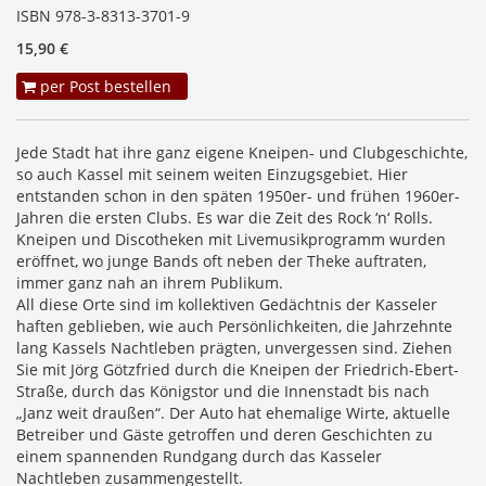
ISBN 978-3-8313-3701-9
15,90 €
per Post bestellen
Jede Stadt hat ihre ganz eigene Kneipen- und Clubgeschichte,
so auch Kassel mit seinem weiten Einzugsgebiet. Hier
entstanden schon in den späten 1950er- und frühen 1960er-
Jahren die ersten Clubs. Es war die Zeit des Rock ‘n‘ Rolls.
Kneipen und Discotheken mit Livemusikprogramm wurden
eröffnet, wo junge Bands oft neben der Theke auftraten,
immer ganz nah an ihrem Publikum.
All diese Orte sind im kollektiven Gedächtnis der Kasseler
haften geblieben, wie auch Persönlichkeiten, die Jahrzehnte
lang Kassels Nachtleben prägten, unvergessen sind. Ziehen
Sie mit Jörg Götzfried durch die Kneipen der Friedrich-Ebert-
Straße, durch das Königstor und die Innenstadt bis nach
„Janz weit draußen“. Der Auto hat ehemalige Wirte, aktuelle
Betreiber und Gäste getroffen und deren Geschichten zu
einem spannenden Rundgang durch das Kasseler
Nachtleben zusammengestellt.