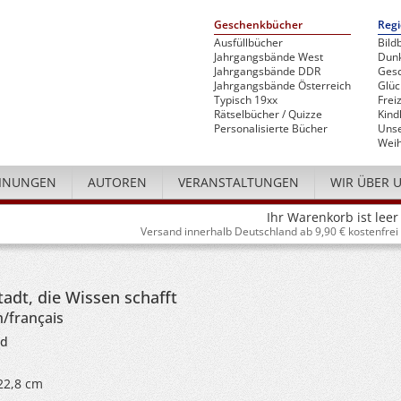
Geschenkbücher
Regi
Ausfüllbücher
Bild
Jahrgangsbände West
Dunk
Jahrgangsbände DDR
Gesc
Jahrgangsbände Österreich
Glü
Typisch 19xx
Freiz
Rätselbücher / Quizze
Kind
Personalisierte Bücher
Unse
Weih
INUNGEN
AUTOREN
VERANSTALTUNGEN
WIR ÜBER 
Ihr Warenkorb ist leer
Versand innerhalb Deutschland ab 9,90 € kostenfrei
tadt, die Wissen schafft
h/français
nd
 22,8 cm