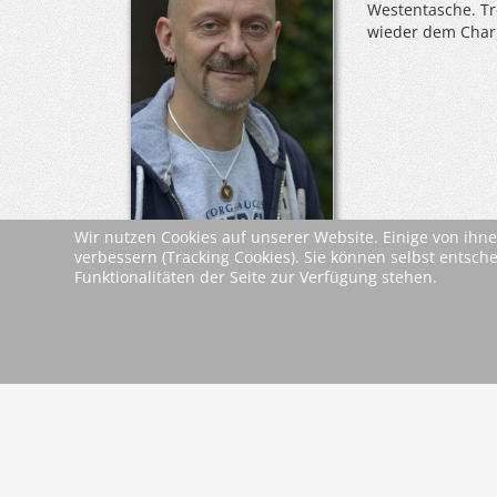
Westentasche. Tro
wieder dem Char
Wir nutzen Cookies auf unserer Website. Einige von ihne
verbessern (Tracking Cookies). Sie können selbst entsch
Leseproben &
Funktionalitäten der Seite zur Verfügung stehen.
Leseprobe
Dokumente
zurück
2026 Wartberg-Verlag GmbH