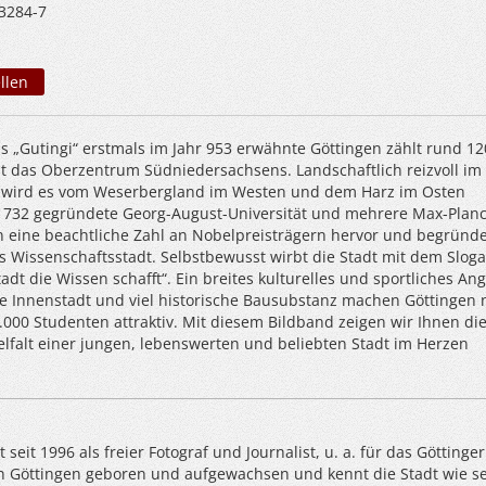
3284-7
llen
s „Gutingi“ erstmals im Jahr 953 erwähnte Göttingen zählt rund 12
t das Oberzentrum Südniedersachsens. Landschaftlich reizvoll im
, wird es vom Weserbergland im Westen und dem Harz im Osten
1732 gegründete Georg-August-Universität und mehrere Max-Planc
en eine beachtliche Zahl an Nobelpreisträgern hervor und begründ
ls Wissenschaftsstadt. Selbstbewusst wirbt die Stadt mit dem Slog
tadt die Wissen schafft“. Ein breites kulturelles und sportliches An
ne Innenstadt und viel historische Bausubstanz machen Göttingen 
0.000 Studenten attraktiv. Mit diesem Bildband zeigen wir Ihnen di
elfalt einer jungen, lebenswerten und beliebten Stadt im Herzen
t seit 1996 als freier Fotograf und Journalist, u. a. für das Göttinger
t in Göttingen geboren und aufgewachsen und kennt die Stadt wie s