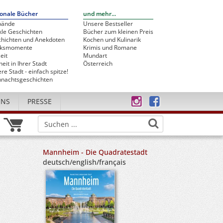
onale Bücher
und mehr...
bände
Unsere Bestseller
le Geschichten
Bücher zum kleinen Preis
hichten und Anekdoten
Kochen und Kulinarik
cksmomente
Krimis und Romane
eit
Mundart
heit in Ihrer Stadt
Österreich
re Stadt - einfach spitze!
nachtsgeschichten
UNS
PRESSE
Mannheim - Die Quadratestadt
deutsch/english/français