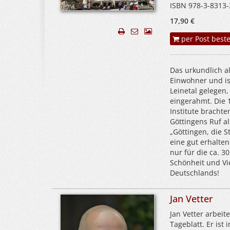
ISBN 978-3-8313-
17,90 €
per Post beste
Das urkundlich al
Einwohner und is
Leinetal gelegen
eingerahmt. Die 
Institute bracht
Göttingens Ruf a
„Göttingen, die S
eine gut erhalte
nur für die ca. 3
Schönheit und Vi
Deutschlands!
Jan Vetter
Jan Vetter arbeite
Tageblatt. Er is