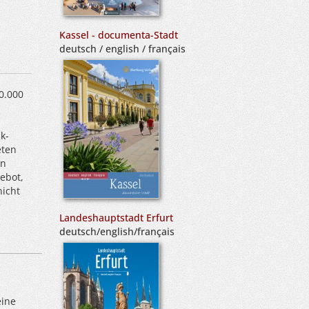
Kassel - documenta-Stadt
deutsch / english / français
0.000
k-
eten
an
gebot,
nicht
e
Landeshauptstadt Erfurt
deutsch/english/français
eine