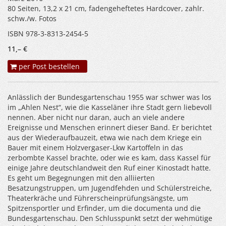
80 Seiten, 13,2 x 21 cm, fadengeheftetes Hardcover, zahlr.
schw./w. Fotos
ISBN 978-3-8313-2454-5
11,– €
per Post bestellen
Anlässlich der Bundesgartenschau 1955 war schwer was los
im „Ahlen Nest“, wie die Kasseläner ihre Stadt gern liebevoll
nennen. Aber nicht nur daran, auch an viele andere
Ereignisse und Menschen erinnert dieser Band. Er berichtet
aus der Wiederaufbauzeit, etwa wie nach dem Kriege ein
Bauer mit einem Holzvergaser-Lkw Kartoffeln in das
zerbombte Kassel brachte, oder wie es kam, dass Kassel für
einige Jahre deutschlandweit den Ruf einer Kinostadt hatte.
Es geht um Begegnungen mit den alliierten
Besatzungstruppen, um Jugendfehden und Schülerstreiche,
Theaterkräche und Führerscheinprüfungsängste, um
Spitzensportler und Erfinder, um die documenta und die
Bundesgartenschau. Den Schlusspunkt setzt der wehmütige