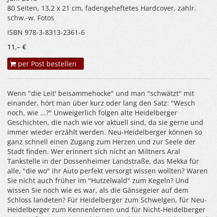
80 Seiten, 13,2 x 21 cm, fadengeheftetes Hardcover, zahlr.
schw.-w. Fotos
ISBN 978-3-8313-2361-6
11,– €
per Post bestellen
Wenn "die Leit' beisammehocke" und man "schwätzt" mit
einander, hört man über kurz oder lang den Satz: "Wesch
noch, wie ...?" Unweigerlich folgen alte Heidelberger
Geschichten, die nach wie vor aktuell sind, da sie gerne und
immer wieder erzählt werden. Neu-Heidelberger können so
ganz schnell einen Zugang zum Herzen und zur Seele der
Stadt finden. Wer erinnert sich nicht an Miltners Aral
Tankstelle in der Dossenheimer Landstraße, das Mekka für
alle, "die wo" ihr Auto perfekt versorgt wissen wollten? Waren
Sie nicht auch früher im "Hutzelwald" zum Kegeln? Und
wissen Sie noch wie es war, als die Gänsegeier auf dem
Schloss landeten? Für Heidelberger zum Schwelgen, für Neu-
Heidelberger zum Kennenlernen und für Nicht-Heidelberger