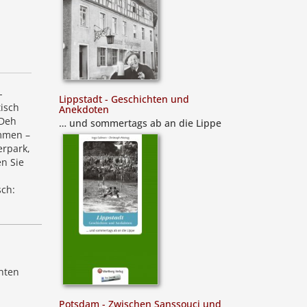
-
Lippstadt - Geschichten und
isch
Anekdoten
 Deh
… und sommertags ab an die Lippe
emmen –
rpark,
en Sie
sch:
hten
Potsdam - Zwischen Sanssouci und