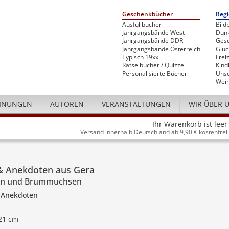
Geschenkbücher
Regi
Ausfüllbücher
Bild
Jahrgangsbände West
Dunk
Jahrgangsbände DDR
Gesc
Jahrgangsbände Österreich
Glü
Typisch 19xx
Freiz
Rätselbücher / Quizze
Kind
Personalisierte Bücher
Unse
Weih
INUNGEN
AUTOREN
VERANSTALTUNGEN
WIR ÜBER 
Ihr Warenkorb ist leer
Versand innerhalb Deutschland ab 9,90 € kostenfrei
& Anekdoten aus Gera
en und Brummuchsen
 Anekdoten
 21 cm