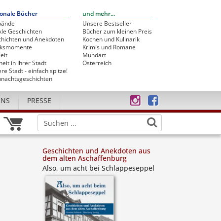
onale Bücher
und mehr...
bände
Unsere Bestseller
le Geschichten
Bücher zum kleinen Preis
hichten und Anekdoten
Kochen und Kulinarik
cksmomente
Krimis und Romane
eit
Mundart
heit in Ihrer Stadt
Österreich
re Stadt - einfach spitze!
nachtsgeschichten
UNS
PRESSE
Geschichten und Anekdoten aus
dem alten Aschaffenburg
Also, um acht bei Schlappeseppel