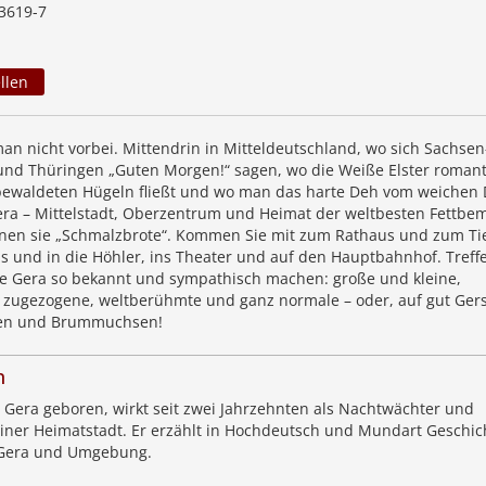
3619-7
llen
n nicht vorbei. Mittendrin in Mitteldeutschland, wo sich Sachsen
und Thüringen „Guten Morgen!“ sagen, wo die Weiße Elster romant
bewaldeten Hügeln fließt und wo man das harte Deh vom weichen
era – Mittelstadt, Oberzentrum und Heimat der weltbesten Fettb
nen sie „Schmalzbrote“. Kommen Sie mit zum Rathaus und zum Tie
s und in die Höhler, ins Theater und auf den Hauptbahnhof. Treff
e Gera so bekannt und sympathisch machen: große und kleine,
zugezogene, weltberühmte und ganz normale – oder, auf gut Ger
hen und Brummuchsen!
n
Gera geboren, wirkt seit zwei Jahrzehnten als Nachtwächter und
einer Heimatstadt. Er erzählt in Hochdeutsch und Mundart Geschic
Gera und Umgebung.