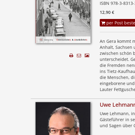
ISBN 978-3-8313-
12,90 €
per Post beste
An Gera kommt ma
Anhalt, Sachsen 
zwischen schön 
unterscheidet. G
die Fremden nen
ins Tietz-Kaufhau
die Menschen, di
eingeborene und 
Lauter Fettgusc
Uwe Lehman
Uwe Lehmann, in 
Gästeführer in s
und Sagen über 