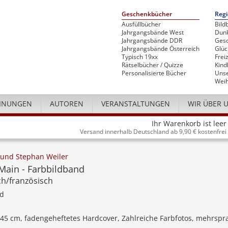
Geschenkbücher
Regi
Ausfüllbücher
Bild
Jahrgangsbände West
Dunk
Jahrgangsbände DDR
Gesc
Jahrgangsbände Österreich
Glü
Typisch 19xx
Freiz
Rätselbücher / Quizze
Kind
Personalisierte Bücher
Unse
Weih
INUNGEN
AUTOREN
VERANSTALTUNGEN
WIR ÜBER 
Ihr Warenkorb ist leer
Versand innerhalb Deutschland ab 9,90 € kostenfrei
und Stephan Weiler
Main - Farbbildband
ch/französisch
nd
 245 cm, fadengeheftetes Hardcover, Zahlreiche Farbfotos, mehrspr