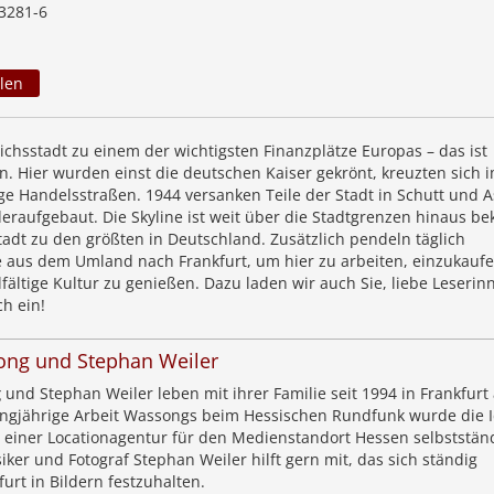
3281-6
len
ichsstadt zu einem der wichtigsten Finanzplätze Europas – das ist
n. Hier wurden einst die deutschen Kaiser gekrönt, kreuzten sich 
ige Handelsstraßen. 1944 versanken Teile der Stadt in Schutt und 
raufgebaut. Die Skyline ist weit über die Stadtgrenzen hinaus be
tadt zu den größten in Deutschland. Zusätzlich pendeln täglich
aus dem Umland nach Frankfurt, um hier zu arbeiten, einzukaufe
lfältige Kultur zu genießen. Dazu laden wir auch Sie, liebe Leserin
ch ein!
ng und Stephan Weiler
g
und Stephan Weiler leben mit ihrer Familie seit 1994 in Frankfurt
angjährige Arbeit Wassongs beim Hessischen Rundfunk wurde die 
t einer Locationagentur für den Medienstandort Hessen selbststän
er und Fotograf Stephan Weiler hilft gern mit, das sich ständig
rt in Bildern festzuhalten.