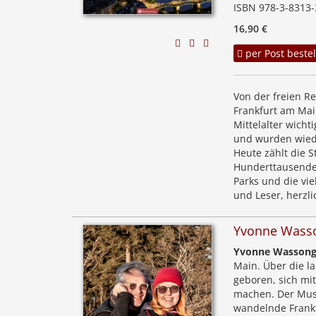
ISBN 978-3-8313-
16,90 €
per Post bestel
Von der freien Re
Frankfurt am Mai
Mittelalter wicht
und wurden wiede
Heute zählt die S
Hunderttausende 
Parks und die vie
und Leser, herzli
Yvonne Wasso
Yvonne Wasson
Main. Über die l
geboren, sich mi
machen. Der Musik
wandelnde Frankfu