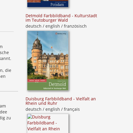
Detmold Farbbildband - Kulturstadt
im Teutoburger Wald
deutsch / english / französisch
im
Asche
kannt.
n, die
nen
Duisburg Farbbildband - Vielfalt an
Rhein und Ruhr
 am
deutsch / english / français
Idee
dig zu