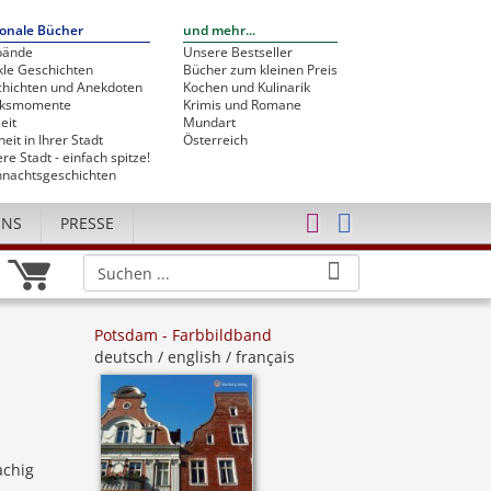
onale Bücher
und mehr...
bände
Unsere Bestseller
le Geschichten
Bücher zum kleinen Preis
hichten und Anekdoten
Kochen und Kulinarik
cksmomente
Krimis und Romane
eit
Mundart
heit in Ihrer Stadt
Österreich
re Stadt - einfach spitze!
nachtsgeschichten
UNS
PRESSE
Potsdam - Farbbildband
deutsch / english / français
achig