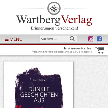
MENÜ
Ihr Warenkorb ist leer
Versand innerhalb Deutschland ab 9,90 € kostenfrei