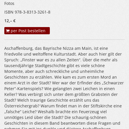
Fotos
ISBN 978-3-8313-3261-8
12,– €
per Post bestellen
Aschaffenburg, das Bayrische Nizza am Main, ist eine
friedvolle und weltoffene Kulturstadt. Aber auch hier gilt der
Spruch: „Finster war es zu allen Zeiten“. Über die mehr als
tausendjährige Stadtgeschichte gibt es viele schöne
Momente, aber auch schreckliche und unheimliche
Geschichten zu erzählen. Wie kam es zum ersten Mord an
einem Arzt in der Stadt? Wer war der Erfinder des „Schwarzer
Peter“-Kartenspiels? Wie gelangten zwei Leichen in einen
Keller? Was verbirgt sich unter dem größten Grabstein der
Stadt? Welch traurige Geschichte erzählt uns das
Österreichergrab? Warum findet man in der Stiftskirche eine
„falsche“ Leiche? Weshalb brachte ein Feuerzeug viel
unnötiges Leid über die Stadt? Die schaurig-schönen
Geschichten in diesem Band beantworten diese Fragen und
nehmen Sie mit ins dunkle und düstere Aschaffenburg.