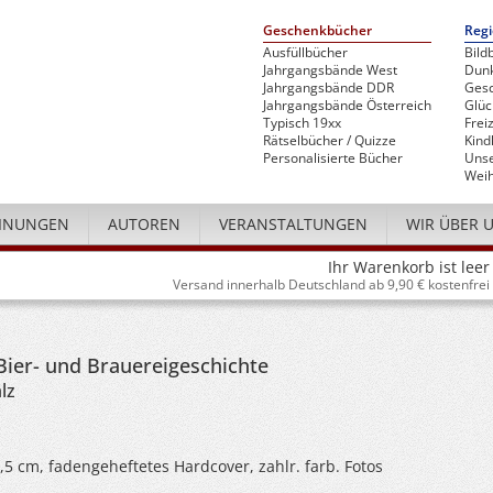
Geschenkbücher
Regi
Ausfüllbücher
Bild
Jahrgangsbände West
Dunk
Jahrgangsbände DDR
Gesc
Jahrgangsbände Österreich
Glü
Typisch 19xx
Freiz
Rätselbücher / Quizze
Kind
Personalisierte Bücher
Unse
Weih
INUNGEN
AUTOREN
VERANSTALTUNGEN
WIR ÜBER 
Ihr Warenkorb ist leer
Versand innerhalb Deutschland ab 9,90 € kostenfrei
ier- und Brauereigeschichte
lz
4,5 cm, fadengeheftetes Hardcover, zahlr. farb. Fotos