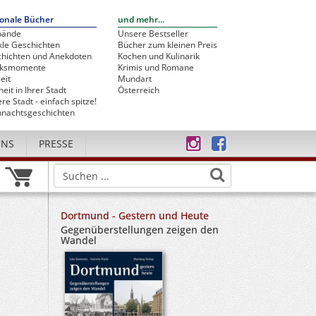
onale Bücher
und mehr...
bände
Unsere Bestseller
le Geschichten
Bücher zum kleinen Preis
hichten und Anekdoten
Kochen und Kulinarik
cksmomente
Krimis und Romane
eit
Mundart
heit in Ihrer Stadt
Österreich
re Stadt - einfach spitze!
nachtsgeschichten
UNS
PRESSE
Dortmund - Gestern und Heute
Gegenüberstellungen zeigen den
Wandel