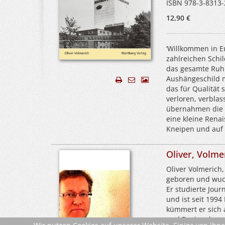
ISBN 978-3-8313-
12,90 €
‘Willkommen in Eu
zahlreichen Schi
das gesamte Ruhr
Aushängeschild m
das für Qualität
verloren, verblas
übernahmen die V
eine kleine Rena
Kneipen und auf F
Oliver, Volme
Oliver Volmerich
geboren und wuch
Er studierte Jour
und ist seit 199
kümmert er sich 
und Regionalgesc