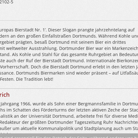
2102-5
ropas Bierstadt Nr. 1’. Dieser Slogan prangte jahrzehntelang auf
ldern an den großen Einfallstraßen Dortmunds. Während Kohle un
gebiet prägten, besaß Dortmund mit seinem Bier ein drittes
it weltweiter Ausstrahlung. Dortmunder Bier war ein Markenzeic
 stand. Als Kohle und Stahl für das gesamte Ruhrgebiet an Bedeutu
ste auch der Ruf der Bierstadt Dortmund. Internationale Bierkonze
orherrschaft. Doch die Bierstadt Dortmund erlebt in den letzten 
issance. Dortmunds Biermarken sind wieder präsent – auf Litfaßsäu
esten. Die Tradition lebt!
rich
, Jahrgang 1966, wurde als Sohn einer Bergmannsfamilie in Dortm
s im Schatten des Förderturms der letzten aktiven Zeche der Stad
nalistik an der Universität Dortmund, arbeitete frei für diverse Med
4 Redakteur der größten Dortmunder Tageszeitung Ruhr Nachrichte
außer um aktuelle Kommunalpolitik und Stadtplanung auch um St
hichte.