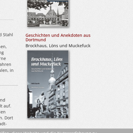
d Stahl
Geschichten und Anekdoten aus
Dortmund
Brockhaus, Löns und Muckefuck
hen,
ng
rne
Jahren
len, in
und
t auf.
ien
n. Dort
adt-