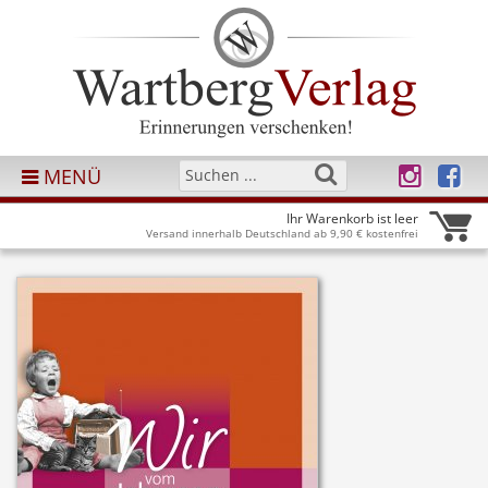
MENÜ
Ihr Warenkorb ist leer
Versand innerhalb Deutschland ab 9,90 € kostenfrei