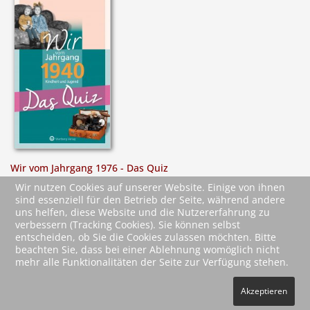
Wir vom Jahrgang 1976 - Das Quiz
Kindheit und Jugend - Geschenkbuch zum 50. Geburtstag
Wir nutzen Cookies auf unserer Website. Einige von ihnen
sind essenziell für den Betrieb der Seite, während andere
uns helfen, diese Website und die Nutzererfahrung zu
verbessern (Tracking Cookies). Sie können selbst
entscheiden, ob Sie die Cookies zulassen möchten. Bitte
beachten Sie, dass bei einer Ablehnung womöglich nicht
mehr alle Funktionalitäten der Seite zur Verfügung stehen.
2026 Wartberg-Verlag GmbH
Akzeptieren
AGB
Impressum
Datenschutz
Kontakt
Vertrag widerrufen