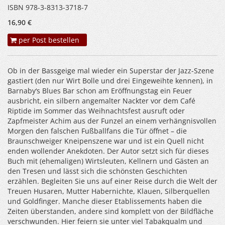
ISBN 978-3-8313-3718-7
16,90 €
per Post bestellen
Ob in der Bassgeige mal wieder ein Superstar der Jazz-Szene
gastiert (den nur Wirt Bolle und drei Eingeweihte kennen), in
Barnaby‘s Blues Bar schon am Eröffnungstag ein Feuer
ausbricht, ein silbern angemalter Nackter vor dem Café
Riptide im Sommer das Weihnachtsfest ausruft oder
Zapfmeister Achim aus der Funzel an einem verhängnisvollen
Morgen den falschen Fußballfans die Tür öffnet – die
Braunschweiger Kneipenszene war und ist ein Quell nicht
enden wollender Anekdoten. Der Autor setzt sich für dieses
Buch mit (ehemaligen) Wirtsleuten, Kellnern und Gästen an
den Tresen und lässt sich die schönsten Geschichten
erzählen. Begleiten Sie uns auf einer Reise durch die Welt der
Treuen Husaren, Mutter Habernichte, Klauen, Silberquellen
und Goldfinger. Manche dieser Etablissements haben die
Zeiten überstanden, andere sind komplett von der Bildfläche
verschwunden. Hier feiern sie unter viel Tabakqualm und