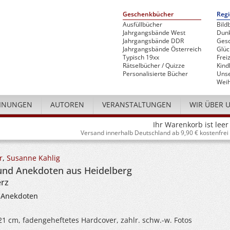
Geschenkbücher
Regi
Ausfüllbücher
Bild
Jahrgangsbände West
Dunk
Jahrgangsbände DDR
Gesc
Jahrgangsbände Österreich
Glü
Typisch 19xx
Freiz
Rätselbücher / Quizze
Kind
Personalisierte Bücher
Unse
Weih
INUNGEN
AUTOREN
VERANSTALTUNGEN
WIR ÜBER 
Ihr Warenkorb ist leer
Versand innerhalb Deutschland ab 9,90 € kostenfrei
r
,
Susanne Kahlig
und Anekdoten aus Heidelberg
erz
 Anekdoten
 21 cm, fadengeheftetes Hardcover, zahlr. schw.-w. Fotos