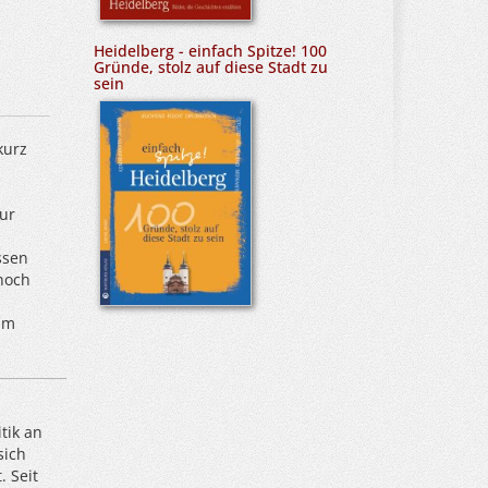
Heidelberg - einfach Spitze! 100
Gründe, stolz auf diese Stadt zu
sein
kurz
ur
ssen
noch
um
tik an
sich
 Seit