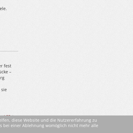
ele.
r fest
ücke –
erg
 sie
.
ehe
AGBs
)
helfen, diese Website und die Nutzererfahrung zu
ass bei einer Ablehnung womöglich nicht mehr alle