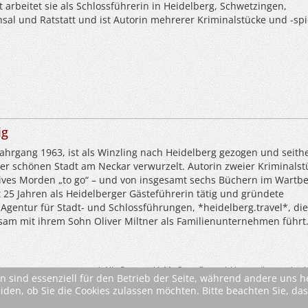
 arbeitet sie als Schlossführerin in Heidelberg, Schwetzingen,
al und Ratstatt und ist Autorin mehrerer Kriminalstücke und -spi
ig
ahrgang 1963, ist als Winzling nach Heidelberg gezogen und seithe
der schönen Stadt am Neckar verwurzelt. Autorin zweier Kriminalst
tives Morden „to go“ – und von insgesamt sechs Büchern im Wartb
eit 25 Jahren als Heidelberger Gästeführerin tätig und gründete
Agentur für Stadt- und Schlossführungen, *heidelberg.travel*, die
sam mit ihrem Sohn Oliver Miltner als Familienunternehmen führt
* Alle Preise inkl. MwSt. ggfls. zzgl. Versandkosten (si
n sind essenziell für den Betrieb der Seite, während andere uns 
eiden, ob Sie die Cookies zulassen möchten. Bitte beachten Sie, d