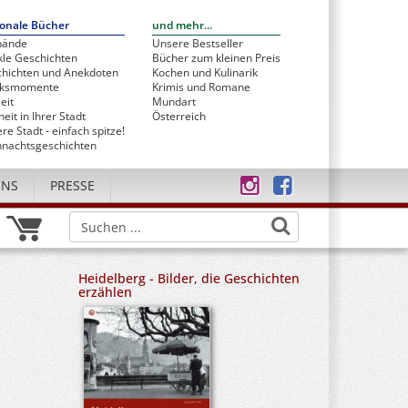
onale Bücher
und mehr...
bände
Unsere Bestseller
le Geschichten
Bücher zum kleinen Preis
hichten und Anekdoten
Kochen und Kulinarik
cksmomente
Krimis und Romane
eit
Mundart
heit in Ihrer Stadt
Österreich
re Stadt - einfach spitze!
nachtsgeschichten
UNS
PRESSE
Heidelberg - Bilder, die Geschichten
erzählen