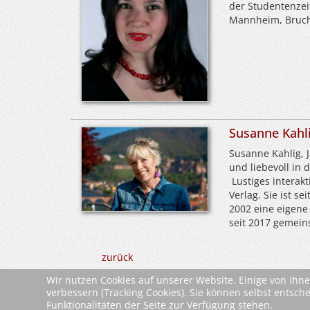
der Studentenzeit
Mannheim, Bruchs
Susanne Kahl
Susanne Kahlig, J
und liebevoll in 
Lustiges interak
Verlag. Sie ist s
2002 eine eigene 
seit 2017 gemein
zurück
Wir nutzen Cookies auf unserer Website. Einige von ihne
verbessern (Tracking Cookies). Sie können selbst entsch
Funktionalitäten der Seite zur Verfügung stehen.