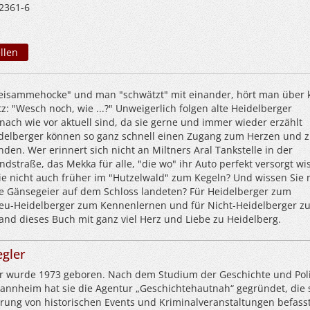
2361-6
llen
beisammehocke" und man "schwätzt" mit einander, hört man über 
z: "Wesch noch, wie ...?" Unweigerlich folgen alte Heidelberger
nach wie vor aktuell sind, da sie gerne und immer wieder erzählt
delberger können so ganz schnell einen Zugang zum Herzen und z
inden. Wer erinnert sich nicht an Miltners Aral Tankstelle in der
straße, das Mekka für alle, "die wo" ihr Auto perfekt versorgt wi
ie nicht auch früher im "Hutzelwald" zum Kegeln? Und wissen Sie 
die Gänsegeier auf dem Schloss landeten? Für Heidelberger zum
Neu-Heidelberger zum Kennenlernen und für Nicht-Heidelberger z
and dieses Buch mit ganz viel Herz und Liebe zu Heidelberg.
gler
 wurde 1973 geboren. Nach dem Studium der Geschichte und Poli
Mannheim hat sie die Agentur „Geschichtehautnah“ gegründet, die 
rung von historischen Events und Kriminalveranstaltungen befasst.