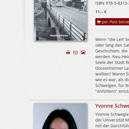
ISBN 978-3-8313-
11,– €
per Post beste
Wenn "die Leit' 
oder lang den Sat
Geschichten, die 
werden. Neu-Hei
Seele der Stadt f
Dossenheimer Land
wollten? Waren S
wie es war, als 
Schwelgen, für 
"Anfüttern" entst
Yvonne Schwe
Yvonne Schwegler
der Universität 
mit der Durchfüh