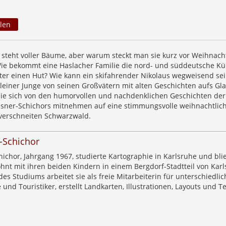
len
steht voller Bäume, aber warum steckt man sie kurz vor Weihnach
ie bekommt eine Haslacher Familie die nord- und süddeutsche K
er einen Hut? Wie kann ein skifahrender Nikolaus wegweisend se
leiner Junge von seinen Großvätern mit alten Geschichten aufs Gla
Sie sich von den humorvollen und nachdenklichen Geschichten der
Elsner-Schichors mitnehmen auf eine stimmungsvolle weihnachtlic
verschneiten Schwarzwald.
r-Schichor
hichor, Jahrgang 1967, studierte Kartographie in Karlsruhe und bli
ohnt mit ihren beiden Kindern in einem Bergdorf-Stadtteil von Karl
es Studiums arbeitet sie als freie Mitarbeiterin für unterschiedlic
und Touristiker, erstellt Landkarten, Illustrationen, Layouts und Te