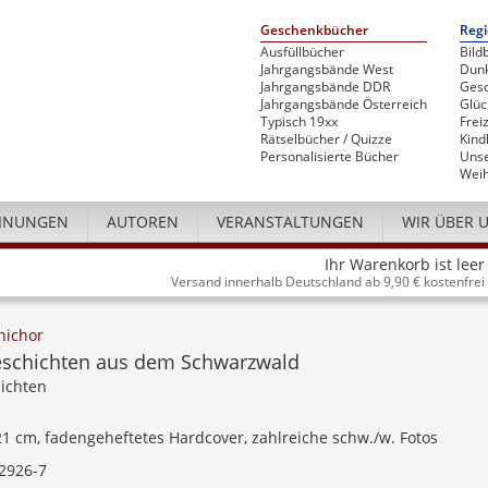
Geschenkbücher
Regi
Ausfüllbücher
Bild
Jahrgangsbände West
Dunk
Jahrgangsbände DDR
Gesc
Jahrgangsbände Österreich
Glü
Typisch 19xx
Freiz
Rätselbücher / Quizze
Kind
Personalisierte Bücher
Unse
Weih
INUNGEN
AUTOREN
VERANSTALTUNGEN
WIR ÜBER 
Ihr Warenkorb ist leer
Versand innerhalb Deutschland ab 9,90 € kostenfrei
hichor
schichten aus dem Schwarzwald
ichten
 21 cm, fadengeheftetes Hardcover, zahlreiche schw./w. Fotos
2926-7