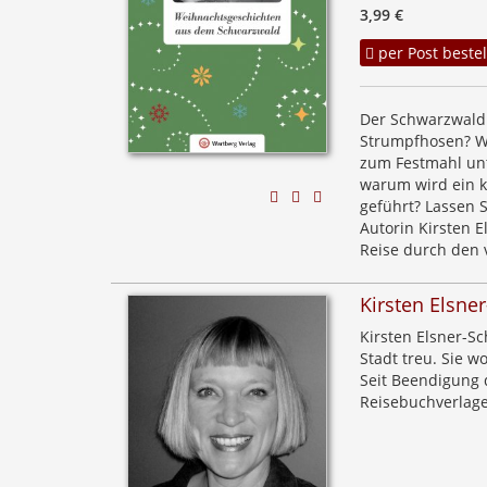
3,99 €
per Post bestel
Der Schwarzwald 
Strumpfhosen? W
zum Festmahl unt
warum wird ein k
geführt? Lassen 
Autorin Kirsten 
Reise durch den 
Kirsten Elsne
Kirsten Elsner-Sc
Stadt treu. Sie w
Seit Beendigung d
Reisebuchverlage 