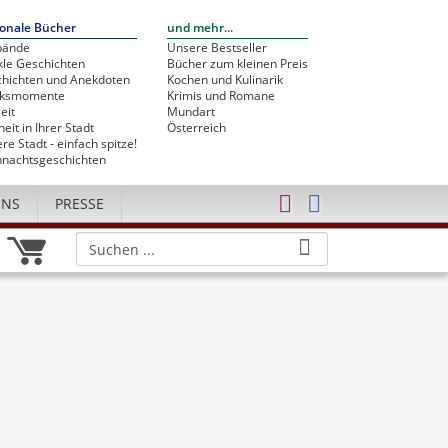
onale Bücher
und mehr...
bände
Unsere Bestseller
le Geschichten
Bücher zum kleinen Preis
hichten und Anekdoten
Kochen und Kulinarik
cksmomente
Krimis und Romane
eit
Mundart
heit in Ihrer Stadt
Österreich
re Stadt - einfach spitze!
nachtsgeschichten
UNS
PRESSE