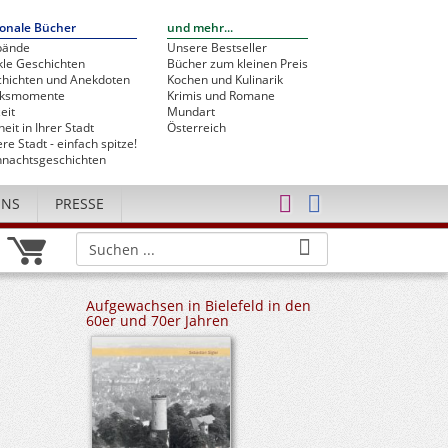
onale Bücher
und mehr...
bände
Unsere Bestseller
le Geschichten
Bücher zum kleinen Preis
hichten und Anekdoten
Kochen und Kulinarik
cksmomente
Krimis und Romane
eit
Mundart
heit in Ihrer Stadt
Österreich
re Stadt - einfach spitze!
nachtsgeschichten
UNS
PRESSE
Aufgewachsen in Bielefeld in den
60er und 70er Jahren