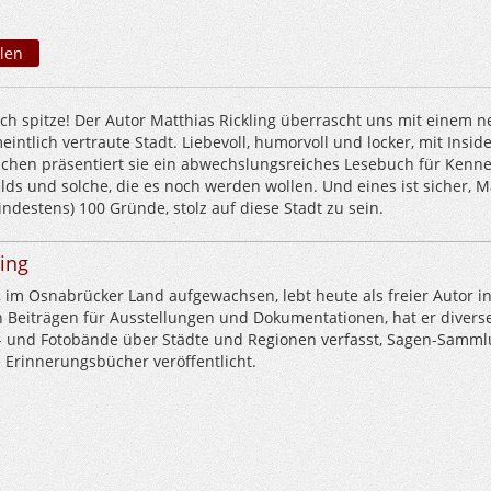
len
fach spitze! Der Autor Matthias Rickling überrascht uns mit einem 
eintlich vertraute Stadt. Liebevoll, humorvoll und locker, mit Inside
hen präsentiert sie ein abwechslungsreiches Lesebuch für Kenn
lds und solche, die es noch werden wollen. Und eines ist sicher, M
indestens) 100 Gründe, stolz auf diese Stadt zu sein.
ling
, im Osnabrücker Land aufgewachsen, lebt heute als freier Autor i
 Beiträgen für Ausstellungen und Dokumentationen, hat er divers
ld- und Fotobände über Städte und Regionen verfasst, Sagen-Samm
 Erinnerungsbücher veröffentlicht.