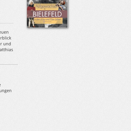
neuen
rblick
er und
atthias
n
e
lungen