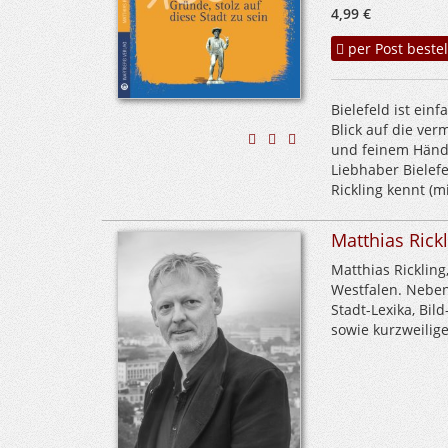
4,99 €
per Post bestel
Bielefeld ist ein
Blick auf die verm
und feinem Händc
Liebhaber Bielefe
Rickling kennt (m
Matthias Rick
Matthias Rickling
Westfalen. Neben
Stadt-Lexika, Bi
sowie kurzweilige