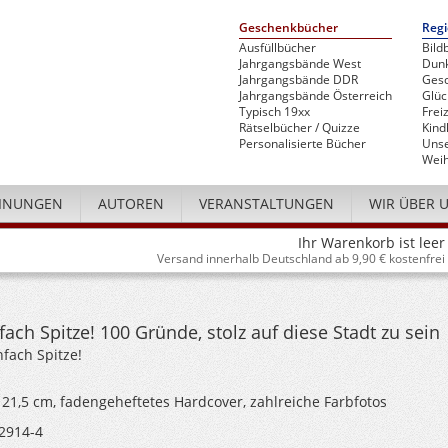
Geschenkbücher
Regi
Ausfüllbücher
Bild
Jahrgangsbände West
Dunk
Jahrgangsbände DDR
Gesc
Jahrgangsbände Österreich
Glü
Typisch 19xx
Freiz
Rätselbücher / Quizze
Kind
Personalisierte Bücher
Unse
Weih
INUNGEN
AUTOREN
VERANSTALTUNGEN
WIR ÜBER 
Ihr Warenkorb ist leer
Versand innerhalb Deutschland ab 9,90 € kostenfrei
nfach Spitze! 100 Gründe, stolz auf diese Stadt zu sein
nfach Spitze!
x 21,5 cm, fadengeheftetes Hardcover, zahlreiche Farbfotos
2914-4