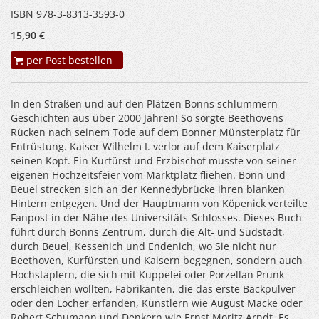
ISBN 978-3-8313-3593-0
15,90 €
per Post bestellen
In den Straßen und auf den Plätzen Bonns schlummern
Geschichten aus über 2000 Jahren! So sorgte Beethovens
Rücken nach seinem Tode auf dem Bonner Münsterplatz für
Entrüstung. Kaiser Wilhelm I. verlor auf dem Kaiserplatz
seinen Kopf. Ein Kurfürst und Erzbischof musste von seiner
eigenen Hochzeitsfeier vom Marktplatz fliehen. Bonn und
Beuel strecken sich an der Kennedybrücke ihren blanken
Hintern entgegen. Und der Hauptmann von Köpenick verteilte
Fanpost in der Nähe des Universitäts-Schlosses. Dieses Buch
führt durch Bonns Zentrum, durch die Alt- und Südstadt,
durch Beuel, Kessenich und Endenich, wo Sie nicht nur
Beethoven, Kurfürsten und Kaisern begegnen, sondern auch
Hochstaplern, die sich mit Kuppelei oder Porzellan Prunk
erschleichen wollten, Fabrikanten, die das erste Backpulver
oder den Locher erfanden, Künstlern wie August Macke oder
Robert Schumann und Denkern wie Ernst Moritz Arndt. Es