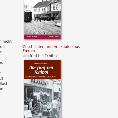
h nicht
Geschichten und Anekdoten aus
und
Emden
ht
Um fünf bei Tchibo!
nd
r
us
 Buch
ne