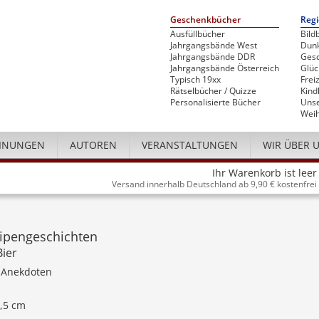
Geschenkbücher
Regi
Ausfüllbücher
Bild
Jahrgangsbände West
Dunk
Jahrgangsbände DDR
Gesc
Jahrgangsbände Österreich
Glü
Typisch 19xx
Freiz
Rätselbücher / Quizze
Kind
Personalisierte Bücher
Unse
Weih
INUNGEN
AUTOREN
VERANSTALTUNGEN
WIR ÜBER 
Ihr Warenkorb ist leer
Versand innerhalb Deutschland ab 9,90 € kostenfrei
eipengeschichten
Bier
 Anekdoten
4,5 cm