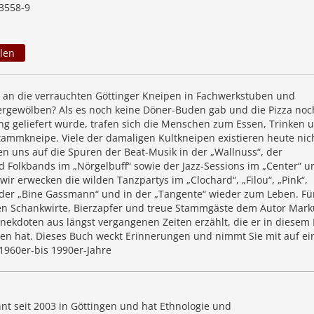
3558-9
len
h an die verrauchten Göttinger Kneipen in Fachwerkstuben und
lergewölben? Als es noch keine Döner-Buden gab und die Pizza noc
ng geliefert wurde, trafen sich die Menschen zum Essen, Trinken 
Stammkneipe. Viele der damaligen Kultkneipen existieren heute nic
n uns auf die Spuren der Beat-Musik in der „Wallnuss“, der
 Folkbands im „Nörgelbuff“ sowie der Jazz-Sessions im „Center“ u
wir erwecken die wilden Tanzpartys im „Clochard“, „Filou“, „Pink“,
der „Bine Gassmann“ und in der „Tangente“ wieder zum Leben. Fü
en Schankwirte, Bierzapfer und treue Stammgäste dem Autor Mark
ekdoten aus längst vergangenen Zeiten erzählt, die er in diesem
 hat. Dieses Buch weckt Erinnerungen und nimmt Sie mit auf ei
1960er-bis 1990er-Jahre
t seit 2003 in Göttingen und hat Ethnologie und