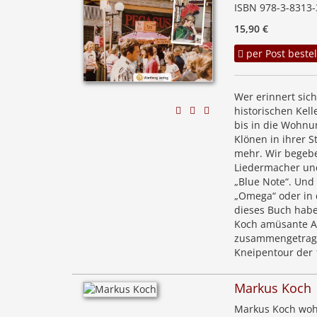
ISBN 978-3-8313-
15,90 €
per Post bestel
Wer erinnert sic
historischen Kel
bis in die Wohnu
Klönen in ihrer 
mehr. Wir begebe
Liedermacher und
„Blue Note“. Und 
„Omega“ oder in 
dieses Buch hab
Koch amüsante An
zusammengetragen
Kneipentour der 
Markus Koch
Markus Koch wohn