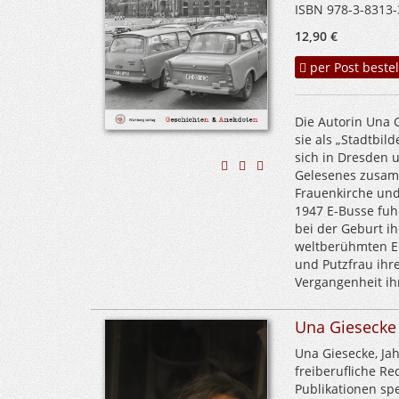
ISBN 978-3-8313-
12,90 €
per Post bestel
Die Autorin Una 
sie als „Stadtbild
sich in Dresden 
Gelesenes zusamm
Frauenkirche und
1947 E-Busse fuhr
bei der Geburt ih
weltberühmten E
und Putzfrau ihr
Vergangenheit ih
Una Giesecke
Una Giesecke, Ja
freiberufliche Re
Publikationen spe