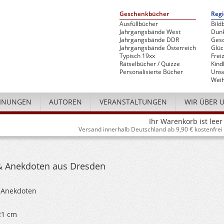
Geschenkbücher
Regi
Ausfüllbücher
Bild
Jahrgangsbände West
Dunk
Jahrgangsbände DDR
Gesc
Jahrgangsbände Österreich
Glü
Typisch 19xx
Freiz
Rätselbücher / Quizze
Kind
Personalisierte Bücher
Unse
Weih
INUNGEN
AUTOREN
VERANSTALTUNGEN
WIR ÜBER 
Ihr Warenkorb ist leer
Versand innerhalb Deutschland ab 9,90 € kostenfrei
& Anekdoten aus Dresden
 Anekdoten
 21 cm