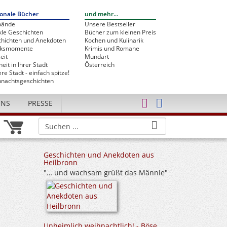
onale Bücher
und mehr...
bände
Unsere Bestseller
le Geschichten
Bücher zum kleinen Preis
hichten und Anekdoten
Kochen und Kulinarik
cksmomente
Krimis und Romane
eit
Mundart
heit in Ihrer Stadt
Österreich
re Stadt - einfach spitze!
nachtsgeschichten
UNS
PRESSE
Geschichten und Anekdoten aus
Heilbronn
"… und wachsam grüßt das Männle"
Unheimlich weihnachtlich! - Böse