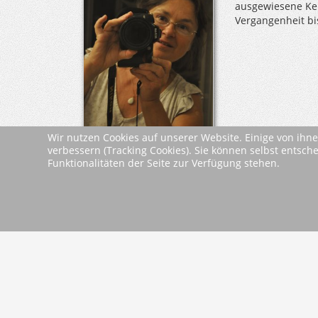
ausgewiesene Ken
Vergangenheit bi
Wir nutzen Cookies auf unserer Website. Einige von ihne
verbessern (Tracking Cookies). Sie können selbst entsch
Leseproben &
Funktionalitäten der Seite zur Verfügung stehen.
Presseinformati
Dokumente
Leseprobe
zurück
2026 Wartberg-Verlag GmbH