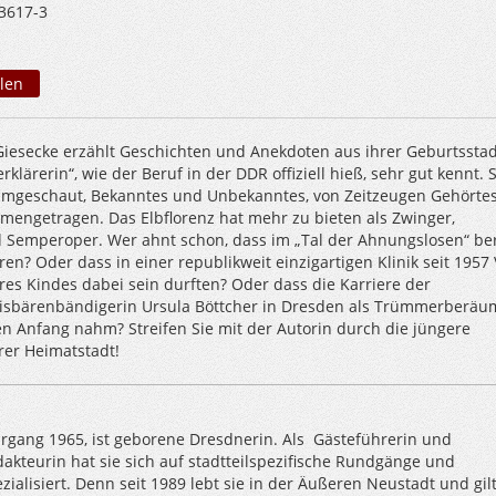
3617-3
len
Giesecke erzählt Geschichten und Anekdoten aus ihrer Geburtsstadt
erklärerin“, wie der Beruf in der DDR offiziell hieß, sehr gut kennt. 
umgeschaut, Bekanntes und Unbekanntes, von Zeitzeugen Gehörte
engetragen. Das Elbflorenz hat mehr zu bieten als Zwinger,
 Semperoper. Wer ahnt schon, dass im „Tal der Ahnungslosen“ ber
en? Oder dass in einer republikweit einzigartigen Klinik seit 1957 
res Kindes dabei sein durften? Oder dass die Karriere der
isbärenbändigerin Ursula Böttcher in Dresden als Trümmerberäu
en Anfang nahm? Streifen Sie mit der Autorin durch die jüngere
rer Heimatstadt!
hrgang 1965, ist geborene Dresdnerin. Als Gästeführerin und
dakteurin hat sie sich auf stadtteilspezifische Rundgänge und
zialisiert. Denn seit 1989 lebt sie in der Äußeren Neustadt und gilt