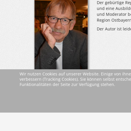
Der gebürtige Re
und eine Ausbild
und Moderator be
Region Ostbayern 
Der Autor ist lei
Wir nutzen Cookies auf unserer Website. Einige von ihne
verbessern (Tracking Cookies). Sie können selbst entsch
Leseproben &
Funktionalitäten der Seite zur Verfügung stehen.
Presseinformati
Dokumente
Leseprobe
zurück