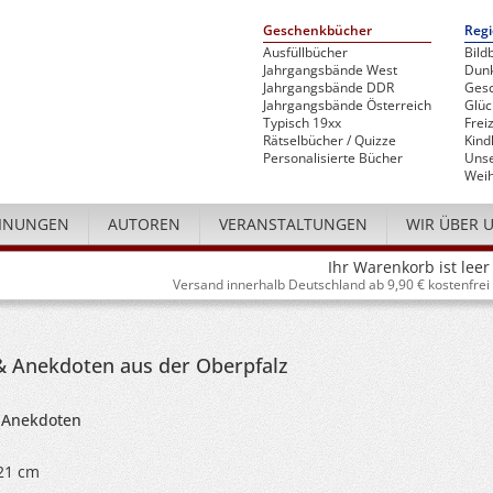
Geschenkbücher
Regi
Ausfüllbücher
Bild
Jahrgangsbände West
Dunk
Jahrgangsbände DDR
Gesc
Jahrgangsbände Österreich
Glü
Typisch 19xx
Freiz
Rätselbücher / Quizze
Kind
Personalisierte Bücher
Unse
Weih
INUNGEN
AUTOREN
VERANSTALTUNGEN
WIR ÜBER 
Ihr Warenkorb ist leer
Versand innerhalb Deutschland ab 9,90 € kostenfrei
& Anekdoten aus der Oberpfalz
n
 Anekdoten
 21 cm