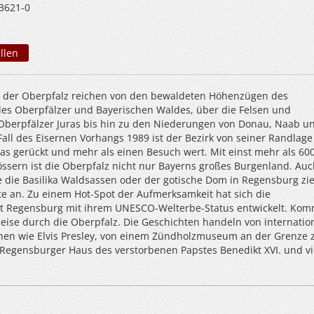
3621-0
llen
n der Oberpfalz reichen von den bewaldeten Höhenzügen des
 des Oberpfälzer und Bayerischen Waldes, über die Felsen und
berpfälzer Juras bis hin zu den Niederungen von Donau, Naab u
all des Eisernen Vorhangs 1989 ist der Bezirk von seiner Randlage 
as gerückt und mehr als einen Besuch wert. Mit einst mehr als 60
ssern ist die Oberpfalz nicht nur Bayerns großes Burgenland. Auc
 die Basilika Waldsassen oder der gotische Dom in Regensburg zi
te an. Zu einem Hot-Spot der Aufmerksamkeit hat sich die
dt Regensburg mit ihrem UNESCO-Welterbe-Status entwickelt. Ko
Reise durch die Oberpfalz. Die Geschichten handeln von internatio
en wie Elvis Presley, von einem Zündholzmuseum an der Grenze 
Regensburger Haus des verstorbenen Papstes Benedikt XVI. und v