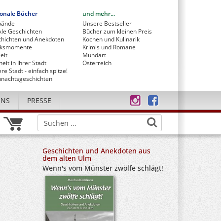
onale Bücher
und mehr...
bände
Unsere Bestseller
le Geschichten
Bücher zum kleinen Preis
hichten und Anekdoten
Kochen und Kulinarik
cksmomente
Krimis und Romane
eit
Mundart
heit in Ihrer Stadt
Österreich
re Stadt - einfach spitze!
nachtsgeschichten
UNS
PRESSE
Geschichten und Anekdoten aus
dem alten Ulm
Wenn's vom Münster zwölfe schlägt!