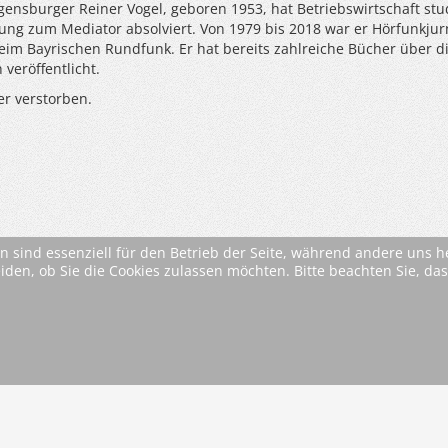
gensburger Reiner Vogel, geboren 1953, hat Betriebswirtschaft stu
ung zum Mediator absolviert. Von 1979 bis 2018 war er Hörfunkjurn
im Bayrischen Rundfunk. Er hat bereits zahlreiche Bücher über d
veröffentlicht.
der verstorben.
n sind essenziell für den Betrieb der Seite, während andere uns 
eiden, ob Sie die Cookies zulassen möchten. Bitte beachten Sie, d
on
* Alle Preise inkl. MwSt. ggfls. zzgl. Versandkosten (si