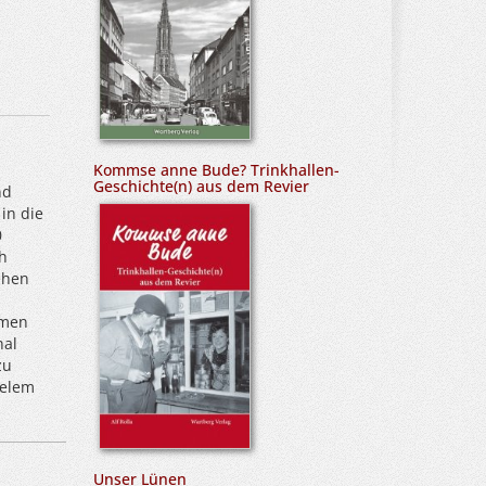
Kommse anne Bude? Trinkhallen-
Geschichte(n) aus dem Revier
nd
in die
0
h
ehen
mmen
nal
zu
ielem
Unser Lünen