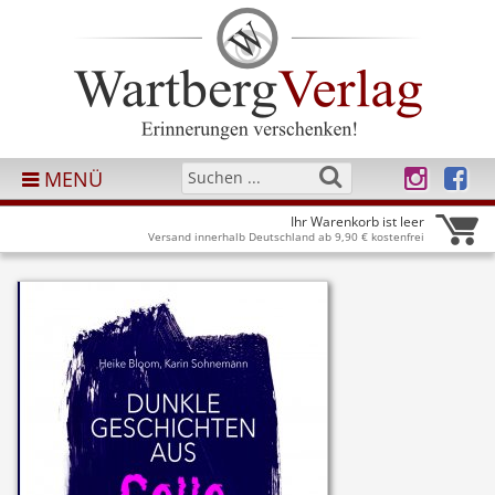
MENÜ
Ihr Warenkorb ist leer
Versand innerhalb Deutschland ab 9,90 € kostenfrei