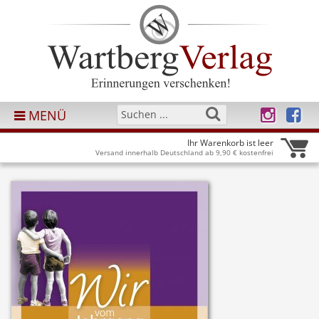
MENÜ
Ihr Warenkorb ist leer
Versand innerhalb Deutschland ab 9,90 € kostenfrei