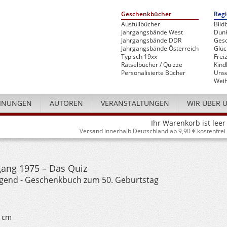
Geschenkbücher
Regi
Ausfüllbücher
Bild
Jahrgangsbände West
Dunk
Jahrgangsbände DDR
Gesc
Jahrgangsbände Österreich
Glü
Typisch 19xx
Freiz
Rätselbücher / Quizze
Kind
Personalisierte Bücher
Unse
Weih
INUNGEN
AUTOREN
VERANSTALTUNGEN
WIR ÜBER 
Ihr Warenkorb ist leer
Versand innerhalb Deutschland ab 9,90 € kostenfrei
gang 1975 – Das Quiz
ugend - Geschenkbuch zum 50. Geburtstag
0 cm