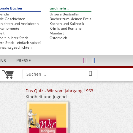
onale Bücher
und mehr...
bände
Unsere Bestseller
le Geschichten
Bücher zum kleinen Preis
hichten und Anekdoten
Kochen und Kulinarik
cksmomente
Krimis und Romane
eit
Mundart
heit in Ihrer Stadt
Österreich
re Stadt - einfach spitze!
nachtsgeschichten
UNS
PRESSE
Das Quiz - Wir vom Jahrgang 1963
Kindheit und Jugend