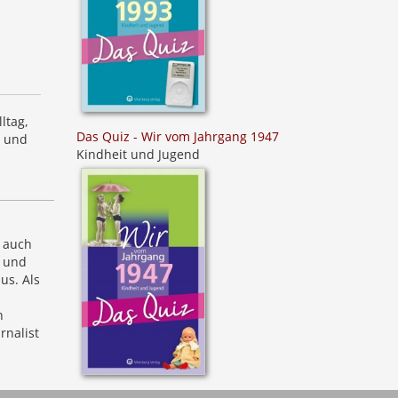
ltag,
Das Quiz - Wir vom Jahrgang 1947
t und
Kindheit und Jugend
t auch
n und
us. Als
h
rnalist