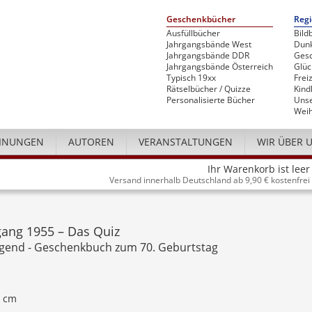
Geschenkbücher
Regi
Ausfüllbücher
Bild
Jahrgangsbände West
Dunk
Jahrgangsbände DDR
Gesc
Jahrgangsbände Österreich
Glü
Typisch 19xx
Freiz
Rätselbücher / Quizze
Kind
Personalisierte Bücher
Unse
Weih
INUNGEN
AUTOREN
VERANSTALTUNGEN
WIR ÜBER 
Ihr Warenkorb ist leer
Versand innerhalb Deutschland ab 9,90 € kostenfrei
gang 1955 – Das Quiz
ugend - Geschenkbuch zum 70. Geburtstag
0 cm