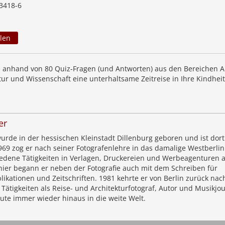
3418-6
len
anhand von 80 Quiz-Fragen (und Antworten) aus den Bereichen Al
ultur und Wissenschaft eine unterhaltsame Zeitreise in Ihre Kindhei
er
urde in der hessischen Kleinstadt Dillenburg geboren und ist dor
69 zog er nach seiner Fotografenlehre in das damalige Westberli
iedene Tätigkeiten in Verlagen, Druckereien und Werbeagenturen a
nier begann er neben der Fotografie auch mit dem Schreiben für
ikationen und Zeitschriften. 1981 kehrte er von Berlin zurück nac
 Tätigkeiten als Reise- und Architekturfotograf, Autor und Musikjou
eute immer wieder hinaus in die weite Welt.