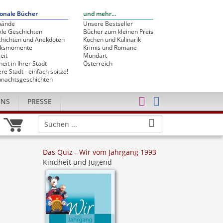
onale Bücher
und mehr...
bände
Unsere Bestseller
le Geschichten
Bücher zum kleinen Preis
hichten und Anekdoten
Kochen und Kulinarik
cksmomente
Krimis und Romane
eit
Mundart
heit in Ihrer Stadt
Österreich
re Stadt - einfach spitze!
nachtsgeschichten
UNS
PRESSE
Das Quiz - Wir vom Jahrgang 1993
Kindheit und Jugend