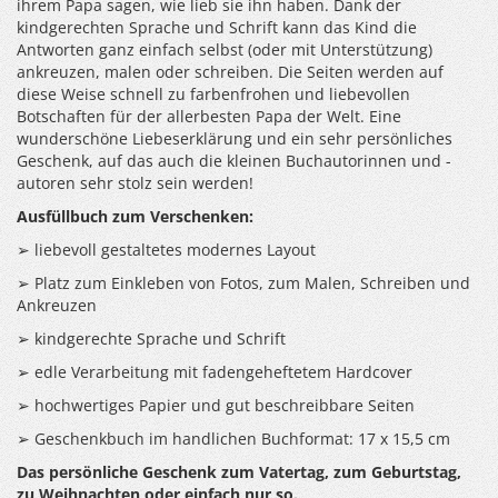
ihrem Papa sagen, wie lieb sie ihn haben. Dank der
kindgerechten Sprache und Schrift kann das Kind die
Antworten ganz einfach selbst (oder mit Unterstützung)
ankreuzen, malen oder schreiben. Die Seiten werden auf
diese Weise schnell zu farbenfrohen und liebevollen
Botschaften für der allerbesten Papa der Welt. Eine
wunderschöne Liebeserklärung und ein sehr persönliches
Geschenk, auf das auch die kleinen Buchautorinnen und -
autoren sehr stolz sein werden!
Ausfüllbuch zum Verschenken:
➢ liebevoll gestaltetes modernes Layout
➢ Platz zum Einkleben von Fotos, zum Malen, Schreiben und
Ankreuzen
➢ kindgerechte Sprache und Schrift
➢ edle Verarbeitung mit fadengeheftetem Hardcover
➢ hochwertiges Papier und gut beschreibbare Seiten
➢ Geschenkbuch im handlichen Buchformat: 17 x 15,5 cm
Das persönliche Geschenk zum Vatertag, zum Geburtstag,
zu Weihnachten oder einfach nur so.