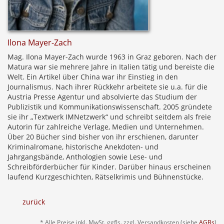
Ilona Mayer-Zach
Mag. Ilona Mayer-Zach wurde 1963 in Graz geboren. Nach der
Matura war sie mehrere Jahre in Italien tätig und bereiste die
Welt. Ein Artikel über China war ihr Einstieg in den
Journalismus. Nach ihrer Rückkehr arbeitete sie u.a. für die
Austria Presse Agentur und absolvierte das Studium der
Publizistik und Kommunikationswissenschaft. 2005 gründete
sie ihr „Textwerk IMNetzwerk“ und schreibt seitdem als freie
Autorin für zahlreiche Verlage, Medien und Unternehmen.
Über 20 Bücher sind bisher von ihr erschienen, darunter
Kriminalromane, historische Anekdoten- und
Jahrgangsbände, Anthologien sowie Lese- und
Schreibförderbücher für Kinder. Darüber hinaus erscheinen
laufend Kurzgeschichten, Rätselkrimis und Bühnenstücke.
zurück
* Alle Preise inkl. MwSt. ggfls. zzgl. Versandkosten (siehe
AGBs
)