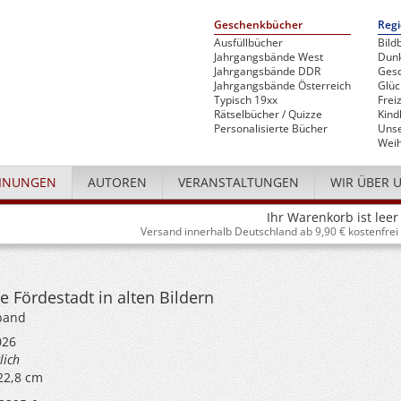
Geschenkbücher
Regi
Ausfüllbücher
Bild
Jahrgangsbände West
Dunk
Jahrgangsbände DDR
Gesc
Jahrgangsbände Österreich
Glü
Typisch 19xx
Freiz
Rätselbücher / Quizze
Kind
Personalisierte Bücher
Unse
Weih
INUNGEN
AUTOREN
VERANSTALTUNGEN
WIR ÜBER 
Ihr Warenkorb ist leer
Versand innerhalb Deutschland ab 9,90 € kostenfrei
e Fördestadt in alten Bildern
dband
026
lich
 22,8 cm