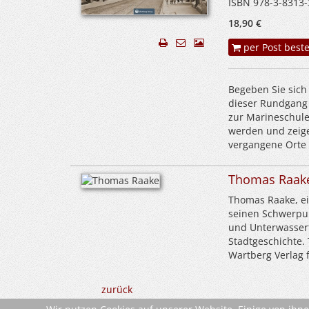
ISBN 978-3-8313-
18,90 €
per Post beste
Begeben Sie sich
dieser Rundgang 
zur Marineschule
werden und zeigen
vergangene Orte 
Thomas Raak
Thomas Raake, ei
seinen Schwerpun
und Unterwasserf
Stadtgeschichte.
Wartberg Verlag 
zurück