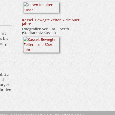
Kassel. Bewegte Zeiten – die 60er
Jahre
Fotografien von Carl Eberth
(Stadtarchiv Kassel)
ührt
s bis
ndig
t
f. Zu
ld-
burger
Für den
ehe
AGBs
)