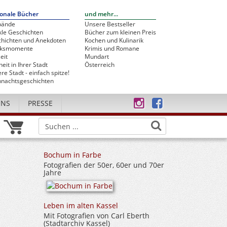
onale Bücher
und mehr...
bände
Unsere Bestseller
le Geschichten
Bücher zum kleinen Preis
hichten und Anekdoten
Kochen und Kulinarik
cksmomente
Krimis und Romane
eit
Mundart
heit in Ihrer Stadt
Österreich
re Stadt - einfach spitze!
nachtsgeschichten
UNS
PRESSE
Bochum in Farbe
Fotografien der 50er, 60er und 70er
Jahre
Leben im alten Kassel
Mit Fotografien von Carl Eberth
(Stadtarchiv Kassel)