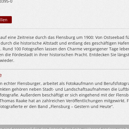
3395-0
llen
 auf eine Zeitreise durch das Flensburg um 1900: Von Ostseebad f
durch die historische Altstadt und entlang des geschäftigen Hafen
. Rund 100 Fotografien lassen den Charme vergangener Tage lebe
 die Fördestadt in ihrer historischen Pracht. Entdecken Sie längs
wieder.
e
n echter Flensburger, arbeitet als Fotokaufmann und Berufsfotogra
kten gehören neben Stadt- und Landschaftsaufnahmen die Luftbi
otografie. Außerdem beschäftigt er sich eingehend mit der Flens
 Thomas Raake hat an zahlreichen Veröffentlichungen mitgewirkt. 
fotografierte er den Band „Flensburg – Gestern und Heute“.
* Alle Preise inkl. MwSt. ggfls. zzgl. Versandkosten (si