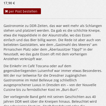
17,90 €
per Post bestellen
Gastronomie zu DDR-Zeiten, das war weit mehr als Schlangen
stehen und platziert werden. Da gab es die schlichte Kneipe,
etwa die Happeldiele in der Alaunstraße, wo das Essen
einfach und das Bier billig waren. Die Rede ist aber auch von
beliebten Gaststätten, wie dem „Gastmahl des Meeres“ am
Pirnaischen Platz oder dem „Äberlausitzer Töpp’l“ in der
Neustadt, wo das gute Essen oft mit dem vorherigen
Anstehen verknüpft war.
Die Einkehr im Café Toscana oder auf dem
gegenüberliegenden Luisenhof war immer etwas Besonderes.
Mit der nur teilweise für die Dresdner zugänglichen
Gastronomie im Hotel Bellevue zog schließlich
ausgesprochener Luxus in Dresden ein – von der Nouvelle
Cuisine bis zu fernöstlicher Kost im „Buri-Buri“.
Der vorliegende Band geht mit seinen Geschichten aus 40
Jahren DDR weit über die Kneipen hinaus. Beleuchtet wird