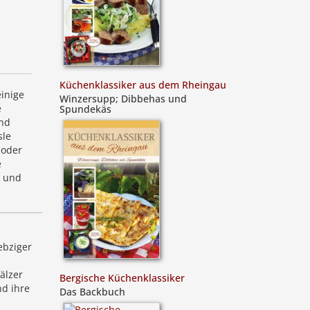
Küchenklassiker aus dem Rheingau
inige
Winzersupp; Dibbehas und
e
Spundekäs
und
sle
 oder
e
r und
ebziger
älzer
Bergische Küchenklassiker
nd ihre
Das Backbuch