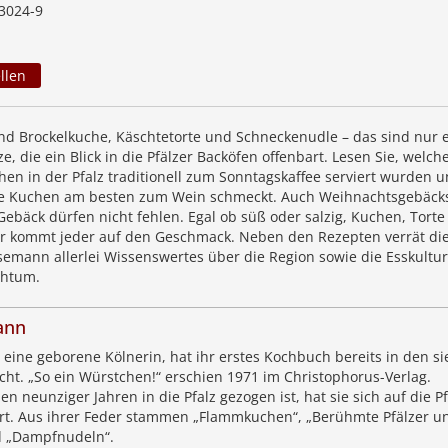
3024-9
llen
nd Brockelkuche, Käschtetorte und Schneckenudle – das sind nur e
, die ein Blick in die Pfälzer Backöfen offenbart. Lesen Sie, welch
hen in der Pfalz traditionell zum Sonntagskaffee serviert wurden 
te Kuchen am besten zum Wein schmeckt. Auch Weihnachtsgebäck
bäck dürfen nicht fehlen. Egal ob süß oder salzig, Kuchen, Torte
er kommt jeder auf den Geschmack. Neben den Rezepten verrät di
semann allerlei Wissenswertes über die Region sowie die Esskultu
chtum.
ann
eine geborene Kölnerin, hat ihr erstes Kochbuch bereits in den si
icht. „So ein Würstchen!“ erschien 1971 im Christophorus-Verlag.
n neunziger Jahren in die Pfalz gezogen ist, hat sie sich auf die Pf
ert. Aus ihrer Feder stammen „Flammkuchen“, „Berühmte Pfälzer u
d „Dampfnudeln“.