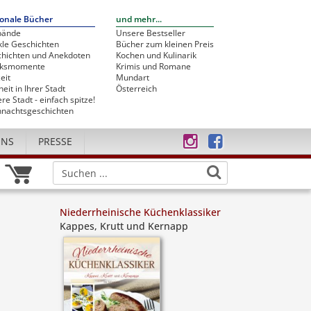
onale Bücher
und mehr...
bände
Unsere Bestseller
le Geschichten
Bücher zum kleinen Preis
hichten und Anekdoten
Kochen und Kulinarik
cksmomente
Krimis und Romane
eit
Mundart
heit in Ihrer Stadt
Österreich
re Stadt - einfach spitze!
nachtsgeschichten
UNS
PRESSE
Niederrheinische Küchenklassiker
Kappes, Krutt und Kernapp