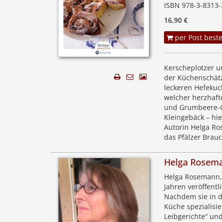
ISBN 978-3-8313-
16,90 €
per Post beste
Kerscheplotzer u
der Küchenschätze
leckeren Hefekuc
welcher herzhaf
und Grumbeere-Ge
Kleingebäck – hi
Autorin Helga Ro
das Pfälzer Brau
Helga Rosem
Helga Rosemann, 
Jahren veröffentl
Nachdem sie in de
Küche spezialisi
Leibgerichte“ un