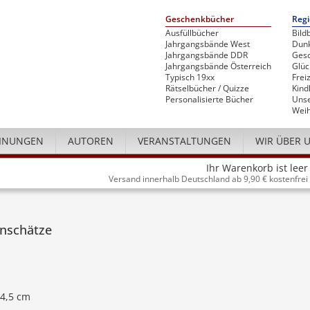
Geschenkbücher
Regi
Ausfüllbücher
Bild
Jahrgangsbände West
Dunk
Jahrgangsbände DDR
Gesc
Jahrgangsbände Österreich
Glü
Typisch 19xx
Freiz
Rätselbücher / Quizze
Kind
Personalisierte Bücher
Unse
Weih
INUNGEN
AUTOREN
VERANSTALTUNGEN
WIR ÜBER 
Ihr Warenkorb ist leer
Versand innerhalb Deutschland ab 9,90 € kostenfrei
enschätze
24,5 cm