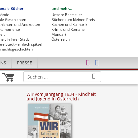
onale Bücher
und mehr...
bände
Unsere Bestseller
le Geschichten
Bücher zum kleinen Preis
hichten und Anekdoten
Kochen und Kulinarik
cksmomente
Krimis und Romane
eit
Mundart
heit in Ihrer Stadt
Österreich
re Stadt - einfach spitze!
nachtsgeschichten
UNS
PRESSE
Wir vom Jahrgang 1934 - Kindheit
und Jugend in Österreich