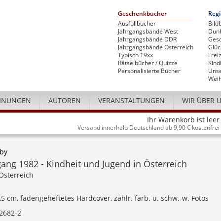
Geschenkbücher
Regi
Ausfüllbücher
Bild
Jahrgangsbände West
Dunk
Jahrgangsbände DDR
Gesc
Jahrgangsbände Österreich
Glü
Typisch 19xx
Freiz
Rätselbücher / Quizze
Kind
Personalisierte Bücher
Unse
Weih
INUNGEN
AUTOREN
VERANSTALTUNGEN
WIR ÜBER 
Ihr Warenkorb ist leer
Versand innerhalb Deutschland ab 9,90 € kostenfrei
uby
ang 1982 - Kindheit und Jugend in Österreich
Österreich
4,5 cm, fadengeheftetes Hardcover, zahlr. farb. u. schw.-w. Fotos
2682-2