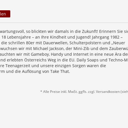
len
artungsvoll, so blickten wir damals in die Zukunft! Erinnern Sie si
n 18 Lebensjahre – an Ihre Kindheit und Jugend! Jahrgang 1982 –
 die schrillen 80er mit Dauerwellen, Schulterpolstern und „Neuer
 wuchsen wir mit Michael Jackson, der Mini-Zib und dem Zauberwü
 tauchten wir mit Gameboy, Handy und Internet in eine neue Ära de
und erlebten Österreichs Weg in die EU. Daily Soaps und Techno-M
e Teenagerzeit und unsere einzigen Sorgen waren die
rm und die Auflösung von Take That.
* Alle Preise inkl. MwSt. ggfls. zzgl. Versandkosten (si