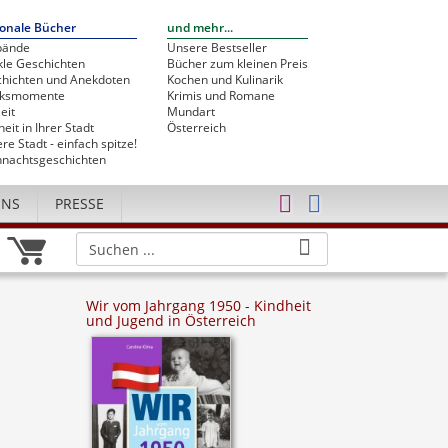
onale Bücher
und mehr...
bände
Unsere Bestseller
le Geschichten
Bücher zum kleinen Preis
hichten und Anekdoten
Kochen und Kulinarik
cksmomente
Krimis und Romane
eit
Mundart
heit in Ihrer Stadt
Österreich
re Stadt - einfach spitze!
nachtsgeschichten
UNS
PRESSE
Wir vom Jahrgang 1950 - Kindheit
und Jugend in Österreich