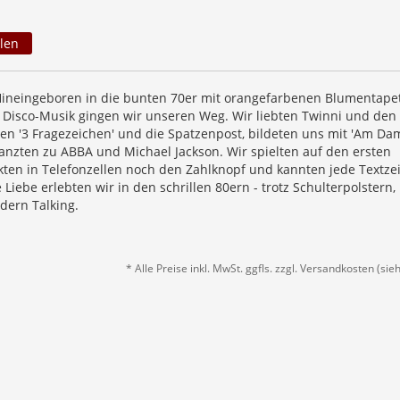
len
Hineingeboren in die bunten 70er mit orangefarbenen Blumentape
Disco-Musik gingen wir unseren Weg. Wir liebten Twinni und den
sen '3 Fragezeichen' und die Spatzenpost, bildeten uns mit 'Am Da
tanzten zu ABBA und Michael Jackson. Wir spielten auf den ersten
ten in Telefonzellen noch den Zahlknopf und kannten jede Textzei
 Liebe erlebten wir in den schrillen 80ern - trotz Schulterpolstern,
dern Talking.
* Alle Preise inkl. MwSt. ggfls. zzgl. Versandkosten (si