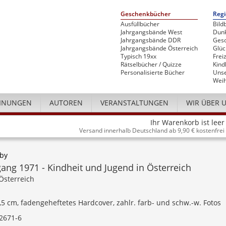
Geschenkbücher
Regi
Ausfüllbücher
Bild
Jahrgangsbände West
Dunk
Jahrgangsbände DDR
Gesc
Jahrgangsbände Österreich
Glü
Typisch 19xx
Freiz
Rätselbücher / Quizze
Kind
Personalisierte Bücher
Unse
Weih
INUNGEN
AUTOREN
VERANSTALTUNGEN
WIR ÜBER 
Ihr Warenkorb ist leer
Versand innerhalb Deutschland ab 9,90 € kostenfrei
uby
ang 1971 - Kindheit und Jugend in Österreich
Österreich
4,5 cm, fadengeheftetes Hardcover, zahlr. farb- und schw.-w. Fotos
2671-6