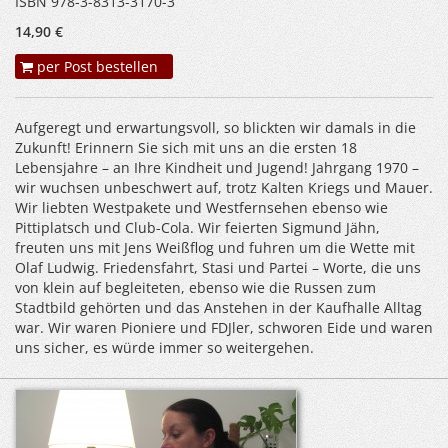
ISBN 978-3-8313-3170-3
14,90 €
per Post bestellen
Aufgeregt und erwartungsvoll, so blickten wir damals in die
Zukunft! Erinnern Sie sich mit uns an die ersten 18
Lebensjahre – an Ihre Kindheit und Jugend! Jahrgang 1970 –
wir wuchsen unbeschwert auf, trotz Kalten Kriegs und Mauer.
Wir liebten Westpakete und Westfernsehen ebenso wie
Pittiplatsch und Club-Cola. Wir feierten Sigmund Jähn,
freuten uns mit Jens Weißflog und fuhren um die Wette mit
Olaf Ludwig. Friedensfahrt, Stasi und Partei – Worte, die uns
von klein auf begleiteten, ebenso wie die Russen zum
Stadtbild gehörten und das Anstehen in der Kaufhalle Alltag
war. Wir waren Pioniere und FDJler, schworen Eide und waren
uns sicher, es würde immer so weitergehen.