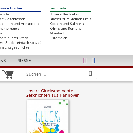
onale Bücher
und mehr...
bände
Unsere Bestseller
le Geschichten
Bücher zum kleinen Preis
hichten und Anekdoten
Kochen und Kulinarik
cksmomente
Krimis und Romane
eit
Mundart
heit in Ihrer Stadt
Österreich
re Stadt - einfach spitze!
nachtsgeschichten
UNS
PRESSE
Unsere Glücksmomente -
Geschichten aus Hannover