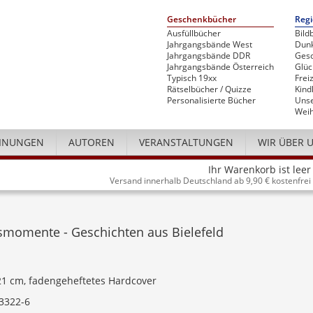
Geschenkbücher
Regi
Ausfüllbücher
Bild
Jahrgangsbände West
Dunk
Jahrgangsbände DDR
Gesc
Jahrgangsbände Österreich
Glü
Typisch 19xx
Freiz
Rätselbücher / Quizze
Kind
Personalisierte Bücher
Unse
Weih
INUNGEN
AUTOREN
VERANSTALTUNGEN
WIR ÜBER 
Ihr Warenkorb ist leer
Versand innerhalb Deutschland ab 9,90 € kostenfrei
smomente - Geschichten aus Bielefeld
 21 cm, fadengeheftetes Hardcover
3322-6