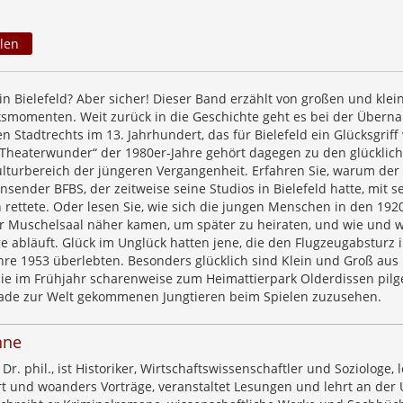
len
 Bielefeld? Aber sicher! Dieser Band erzählt von großen und klei
cksmomenten. Weit zurück in die Geschichte geht es bei der Über
 Stadtrechts im 13. Jahrhundert, das für Bielefeld ein Glücksgriff
 Theaterwunder“ der 1980er-Jahre gehört dagegen zu den glücklic
turbereich der jüngeren Vergangenheit. Erfahren Sie, warum der
ensender BFBS, der zeitweise seine Studios in Bielefeld hatte, mit 
ettete. Oder lesen Sie, wie sich die jungen Menschen in den 192
r Muschelsaal näher kamen, um später zu heiraten, und wie und 
 abläuft. Glück im Unglück hatten jene, die den Flugzeugabsturz i
re 1953 überlebten. Besonders glücklich sind Klein und Groß aus
sie im Frühjahr scharenweise zum Heimattierpark Olderdissen pilg
ade zur Welt gekommenen Jungtieren beim Spielen zuzusehen.
hne
r. phil., ist Historiker, Wirtschaftswissenschaftler und Soziologe, l
ort und woanders Vorträge, veranstaltet Lesungen und lehrt an der 