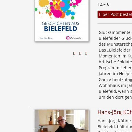
12,– €
per Post bestel
Glücksmomente in
Bielefelder Glü
des Münsterschen
Das „Bielefelder
Momenten im Kul
britische Soldat
Programm Leben r
Jahren im Heepe
Ganze heutzutage
Wohnhaus im Jah
Bielefeld, wenn 
um den dort ger
Hans-Jörg Kü
Hans-Jörg Kühne, D
Bielefeld, hält d