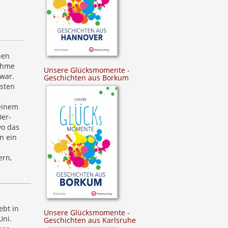
nen
nahme
Unsere Glücksmomente -
 war.
Geschichten aus Borkum
hsten
seinem
0er-
wo das
n ein
ern,
ebt in
Unsere Glücksmomente -
Uni.
Geschichten aus Karlsruhe