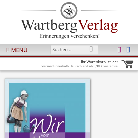
MENÜ
Ihr Warenkorb ist leer
Versand innerhalb Deutschland ab 9,90 € kostenfrei