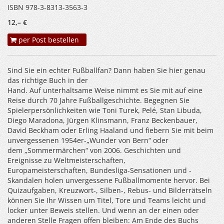
ISBN 978-3-8313-3563-3
12,– €
per Post bestellen
Sind Sie ein echter Fußballfan? Dann haben Sie hier genau
das richtige Buch in der
Hand. Auf unterhaltsame Weise nimmt es Sie mit auf eine
Reise durch 70 Jahre Fußballgeschichte. Begegnen Sie
Spielerpersönlichkeiten wie Toni Turek, Pelé, Stan Libuda,
Diego Maradona, Jürgen Klinsmann, Franz Beckenbauer,
David Beckham oder Erling Haaland und fiebern Sie mit beim
unvergessenen 1954er-„Wunder von Bern“ oder
dem „Sommermärchen“ von 2006. Geschichten und
Ereignisse zu Weltmeisterschaften,
Europameisterschaften, Bundesliga-Sensationen und -
Skandalen holen unvergessene Fußballmomente hervor. Bei
Quizaufgaben, Kreuzwort-, Silben-, Rebus- und Bilderrätseln
können Sie Ihr Wissen um Titel, Tore und Teams leicht und
locker unter Beweis stellen. Und wenn an der einen oder
anderen Stelle Fragen offen bleiben: Am Ende des Buchs