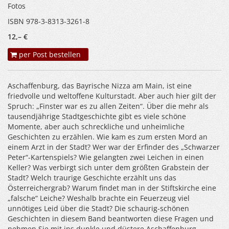
Fotos
ISBN 978-3-8313-3261-8
12,– €
per Post bestellen
Aschaffenburg, das Bayrische Nizza am Main, ist eine
friedvolle und weltoffene Kulturstadt. Aber auch hier gilt der
Spruch: „Finster war es zu allen Zeiten“. Über die mehr als
tausendjährige Stadtgeschichte gibt es viele schöne
Momente, aber auch schreckliche und unheimliche
Geschichten zu erzählen. Wie kam es zum ersten Mord an
einem Arzt in der Stadt? Wer war der Erfinder des „Schwarzer
Peter“-Kartenspiels? Wie gelangten zwei Leichen in einen
Keller? Was verbirgt sich unter dem größten Grabstein der
Stadt? Welch traurige Geschichte erzählt uns das
Österreichergrab? Warum findet man in der Stiftskirche eine
„falsche“ Leiche? Weshalb brachte ein Feuerzeug viel
unnötiges Leid über die Stadt? Die schaurig-schönen
Geschichten in diesem Band beantworten diese Fragen und
nehmen Sie mit ins dunkle und düstere Aschaffenburg.