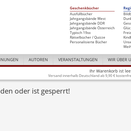
Geschenkbücher
Regi
Ausfüllbücher
Bild
Jahrgangsbände West
Dunk
Jahrgangsbände DDR
Gesc
Jahrgangsbände Österreich
Glü
Typisch 19xx
Freiz
Rätselbücher / Quizze
Kind
Personalisierte Bücher
Unse
Weih
INUNGEN
AUTOREN
VERANSTALTUNGEN
WIR ÜBER 
Ihr Warenkorb ist lee
Versand innerhalb Deutschland ab 9,90 € kostenfre
den oder ist gesperrt!