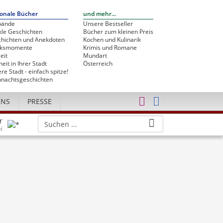
onale Bücher
und mehr...
bände
Unsere Bestseller
le Geschichten
Bücher zum kleinen Preis
hichten und Anekdoten
Kochen und Kulinarik
cksmomente
Krimis und Romane
eit
Mundart
heit in Ihrer Stadt
Österreich
re Stadt - einfach spitze!
nachtsgeschichten
UNS
PRESSE
r
i