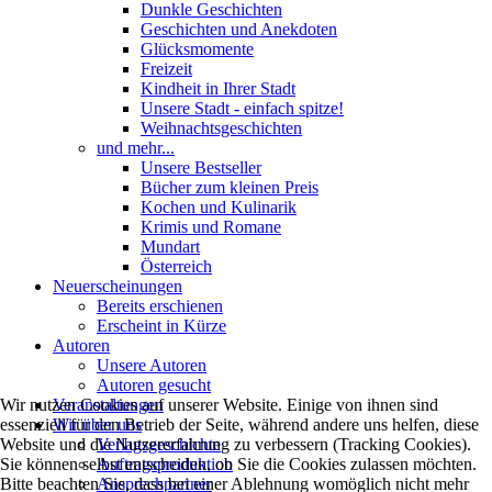
Dunkle Geschichten
Geschichten und Anekdoten
Glücksmomente
Freizeit
Kindheit in Ihrer Stadt
Unsere Stadt - einfach spitze!
Weihnachtsgeschichten
und mehr...
Unsere Bestseller
Bücher zum kleinen Preis
Kochen und Kulinarik
Krimis und Romane
Mundart
Österreich
Neuerscheinungen
Bereits erschienen
Erscheint in Kürze
Autoren
Unsere Autoren
Autoren gesucht
Veranstaltungen
Wir nutzen Cookies auf unserer Website. Einige von ihnen sind
Wir über uns
essenziell für den Betrieb der Seite, während andere uns helfen, diese
Verlagsgeschichte
Website und die Nutzererfahrung zu verbessern (Tracking Cookies).
Auftragsproduktion
Sie können selbst entscheiden, ob Sie die Cookies zulassen möchten.
Ansprechpartner
Bitte beachten Sie, dass bei einer Ablehnung womöglich nicht mehr